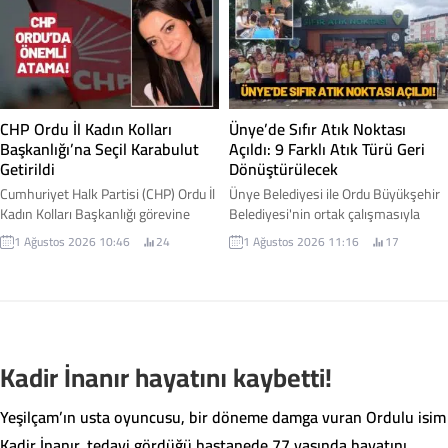
resmen başlandı. Çaybaşı Belediye
Teşkilatı'nın kuruluş sürecini
Başkanı Mesut Karayiğit, çalışmalara
yürütmek üzere Cihangir Şimşek
ilişkin gelişmeyi sosyal medya
kurucu il başkanı olarak
hesabından yaptığı paylaşımla
görevlendirildi. İşte detaylar...
duyurdu. Karayiğit, Çaybaşı-İlküvez
hattında başlayan çalışmaların
CHP Ordu İl Kadın Kolları
Ünye’de Sıfır Atık Noktası
sadece bir yol projesi...
Başkanlığı’na Seçil Karabulut
Açıldı: 9 Farklı Atık Türü Geri
Getirildi
Dönüştürülecek
Cumhuriyet Halk Partisi (CHP) Ordu İl
Ünye Belediyesi ile Ordu Büyükşehir
Kadın Kolları Başkanlığı görevine
Belediyesi'nin ortak çalışmasıyla
Seçil Karabulut atandı. Yeni görevine
hayata geçirilen Sıfır Atık Noktası
1 Ağustos 2026 10:46
24
1 Ağustos 2026 11:16
17
başlamasının ardından açıklamalarda
hizmete açıldı. Yeni merkez
bulunan Karabulut, kadınların
sayesinde vatandaşlar, geri
toplumsal yaşamın her alanında
dönüştürülebilir atıklarını kaynağında
daha güçlü temsil edilmesi için
ayrıştırarak hem çevrenin
çalışacaklarını ifade etti. İşte
korunmasına hem de ülke
detaylar...
ekonomisine katkı sağlayabilecek.
Kadir İnanır hayatını kaybetti!
Yeşilçam’ın usta oyuncusu, bir döneme damga vuran Ordulu isim
Kadir İnanır, tedavi gördüğü hastanede 77 yaşında hayatını