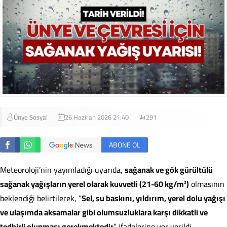
Ünye Sosyal
26 Haziran 2026 21:40
291
ABONE OL
Meteoroloji’nin yayımladığı uyarıda,
sağanak ve gök gürültülü
sağanak yağışların yerel olarak kuvvetli (21-60 kg/m²)
olmasının
beklendiği belirtilerek, “
Sel, su baskını, yıldırım, yerel dolu yağışı
ve ulaşımda aksamalar gibi olumsuzluklara karşı dikkatli ve
tedbirli olunması gerekmektedir
” ifadelerine yer verildi.