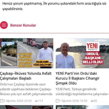
Henüz yorum yapılmamış. İlk yorumu yukarıdaki form aracılığıyla siz
yapabilirsiniz.
Benzer Konular
Çaybaşı-İlküvez Yolunda Asfalt
YENİ Parti’nin Ordu’daki
Çalışmaları Başladı
Kurucu İl Başkanı Cihangir
Şimşek Oldu
Ordu'nun Çaybaşı ilçesinde uzun
yıllardır yapılması beklenen Çaybaşı-
YENİ Parti, Türkiye genelinde
İlküvez yolu için asfalt çalışmalarında
sürdürdüğü teşkilatlanma çalışmaları
ilk adım atıldı. Yüklenici firmanın iş
kapsamında Ordu'daki yapılanmasını
3 Ağustos 2026 22:03
113
1 Ağustos 2026 10:50
60
makineleriyle sahaya inmesiyle
başlattı. Parti Genel Merkezi
birlikte yol yapım çalışmalarına
tarafından alınan kararla, Ordu İl