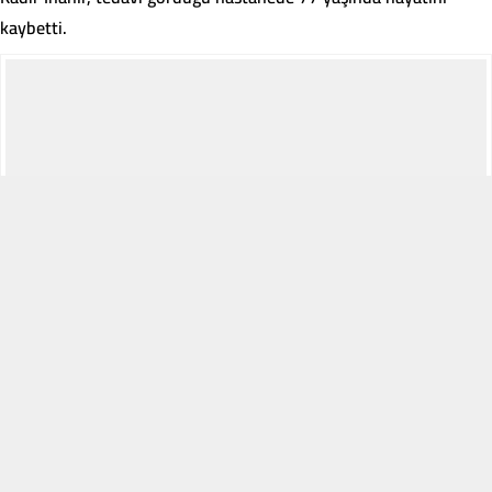
kaybetti.
Ünye Sosyal
26 Haziran 2026 18:32
ABONE OL
ETİKETLER:
Kadir İnanır
,
Kadir inanır öldü mü