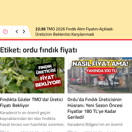
22:36
TMO 2026 Fındık Alım Fiyatını Açıkladı:
Üreticinin Beklentisi Karşılanmadı
Etiket:
ordu fındık fiyatı
Fındıkta Gözler TMO’da! Üretici
Ordu’da Fındık Üreticisinin
Fiyatı Bekliyor
Hüsranı: Yeni Sezon Öncesi
Fiyatlar 180 TL’ye Kadar
Karadeniz'in en önemli geçim
Geriledi!
kaynaklarından biri olan fındıkta
hasat öncesi son hazırlıklar sürerken,
Karadeniz Bölgesi'nin en önemli
üreticilerin gözü Toprak Mahsulleri
geçim kaynağı ve "yeşil altını" olan