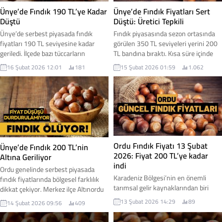
Ünye’de Fındık 190 TL’ye Kadar
Ünye’de Fındık Fiyatları Sert
Düştü
Düştü: Üretici Tepkili
Ünye’de serbest piyasada fındık
Fındık piyasasında sezon ortasında
fiyatları 190 TL seviyesine kadar
görülen 350 TL seviyeleri yerini 200
geriledi. İlçede bazı tüccarların
TL bandına bıraktı. Kısa süre içinde
kilogram başına 210 TL’ye kadar alım
yaşanan bu sert gerileme, üretici
16 Şubat 2026 12:01
181
15 Şubat 2026 01:59
1.062
yaptığı belirtilirken, kimi kesimlerde
cephesinde ciddi bir hayal kırıklığına
fiyatın 190 TL’ye kadar düşmesi
yol açtı. İşte serbest piyasada fındık
üreticiler tarafından hüzünle
fiyatları...
karşılandı.
Ordu Fındık Fiyatı 13 Şubat
Ünye’de Fındık 200 TL’nin
2026: Fiyat 200 TL’ye kadar
Altına Geriliyor
indi
Ordu genelinde serbest piyasada
Karadeniz Bölgesi’nin en önemli
fındık fiyatlarında bölgesel farklılık
tarımsal gelir kaynaklarından biri
dikkat çekiyor. Merkez ilçe Altınordu
olan fındıkta fiyat hareketliliği üretici
ve çevresinde fiyatlar 220 TL
13 Şubat 2026 14:29
89
14 Şubat 2026 09:56
409
ve sektör temsilcileri tarafından
seviyelerinde işlem görürken, Ünye
yakından takip ediliyor. Ordu’da 13
ve Fatsa ilçelerinde fiyatların 200