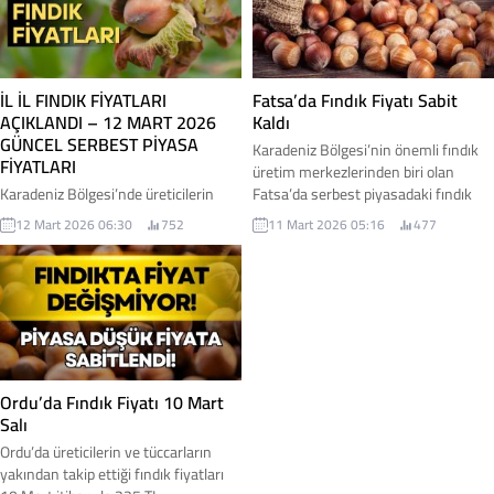
kalkmış gibi göründüğü
değerlendiriliyor. Peki, 14 Mart 2026
Ünye fındık kaç tl?
İL İL FINDIK FİYATLARI
Fatsa’da Fındık Fiyatı Sabit
AÇIKLANDI – 12 MART 2026
Kaldı
GÜNCEL SERBEST PİYASA
Karadeniz Bölgesi’nin önemli fındık
FİYATLARI
üretim merkezlerinden biri olan
Karadeniz Bölgesi’nde üreticilerin
Fatsa’da serbest piyasadaki fındık
yakından takip ettiği fındık
fiyatları üreticiler tarafından
12 Mart 2026 06:30
752
11 Mart 2026 05:16
477
fiyatlarında hareketlilik sürüyor.
yakından takip ediliyor. 11 Mart
Serbest piyasada işlem gören
2026 itibarıyla Fatsa’da 50 randıman
kabuklu fındık fiyatları, il ve ilçelere
kabuklu fındık 225 TL seviyesinden
göre farklılık gösterirken bazı
işlem görüyor.Yaklaşık bir aydır
bölgelerde yükseliş eğilimi dikkat
fiyatların aynı seviyede seyretmesi,
çekiyor. Özellikle yüksek kalite
üreticilerin dikkatini çekerken
ürünlerin üretildiği Giresun ve
piyasada önemli bir hareketlilik
çevresinde fiyatların daha yüksek
yaşanmadığı ifade ediliyor.
Ordu’da Fındık Fiyatı 10 Mart
seviyelerde seyrettiği görülüyor. 12
Salı
Mart 2026 fındık fiyatları
Ordu’da üreticilerin ve tüccarların
yakından takip ettiği fındık fiyatları