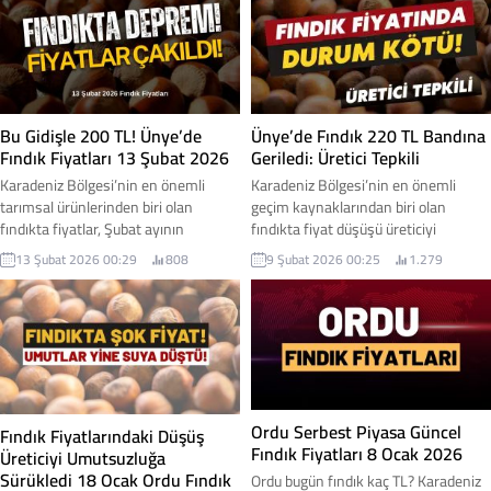
Şubat 2026 Cuma günü serbest
TL’nin altına doğru gerilediği
piyasada 50 randıman kabuklu fındık,
belirtiliyor.
215 TL ile 230 TL arasında işlem
görüyor. İşte Ordu Fındık fiyatı 13
Şubat 2026
Bu Gidişle 200 TL! Ünye’de
Ünye’de Fındık 220 TL Bandına
Fındık Fiyatları 13 Şubat 2026
Geriledi: Üretici Tepkili
Karadeniz Bölgesi’nin en önemli
Karadeniz Bölgesi’nin en önemli
tarımsal ürünlerinden biri olan
geçim kaynaklarından biri olan
fındıkta fiyatlar, Şubat ayının
fındıkta fiyat düşüşü üreticiyi
ortalarında üreticinin beklentisinin
endişelendirmeye devam ediyor.
13 Şubat 2026 00:29
808
9 Şubat 2026 00:25
1.279
altında seyretmeye devam ediyor.
Ordu’nun Ünye ilçesinde serbest
Ordu’nun Ünye ilçesinde serbest
piyasada fındık fiyatı 220 TL bandına
piyasada fındık fiyatlarının 210-220
kadar geriledi. Yaşanan düşüş, bölge
TL bandında işlem gördüğü öğrenildi.
üreticilerinin tepkisini beraberinde
Ünye 13 Şubat 2026 fındık kaç tl?
getirdi. 9 Şubat 2026 fındık fiyatları...
işte fındık fiyatları
Ordu Serbest Piyasa Güncel
Fındık Fiyatlarındaki Düşüş
Fındık Fiyatları 8 Ocak 2026
Üreticiyi Umutsuzluğa
Sürükledi 18 Ocak Ordu Fındık
Ordu bugün fındık kaç TL? Karadeniz