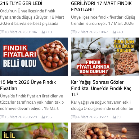
215 TL’YE GERİLEDİ
GERİLİYOR! 17 MART FINDIK
FİYATLARI!
Ordu’nun Ünye ilçesinde fındık
fiyatlarında düşüş sürüyor. 18 Mart
Ünye ilçesinde fındık fiyatları düşüş
2026 itibarıyla serbest piyasada
trendini sürdürüyor. 17 Mart 2026
fındık 215 TL seviyelerine gerilerken,
itibarıyla serbest piyasada 50
18 Mart 2026 01:04
218
17 Mart 2026 10:42
249
üreticiler ürünlerini bu fiyattan dahi
randıman kabuklu fındık 220 TL’den
satmakta zorlandıklarını dile
işlem görüyor.
getiriyor. 18 Mart 2026 fındık
fiyatları...
15 Mart 2026 Ünye Fındık
Kar Yağışı Sonrası Gözler
Fiyatları
Fındıkta: Ünye’de Fındık Kaç
TL?
Ünye’de fındık fiyatları üreticiler ve
tüccarlar tarafından yakından takip
Kar yağışı ve soğuk havanın etkili
edilmeye devam ediyor. 15 Mart
olduğu Ordu genelinde üreticiler bir
2026 itibarıyla ilçede serbest piyasa
süredir olası zirai don riskini yakından
15 Mart 2026 05:21
195
14 Mart 2026 05:27
39
fındık fiyatlarının bir süredir aynı
takip ediyordu. Son günlerde hava
seviyelerde seyrettiği görülüyor. İşte
sıcaklıklarının seyrine bakıldığında,
detaylar...
şimdilik ciddi bir don riskinin ortadan