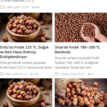
10 Mart itibarıyla 225 TL
seviyelerinde işlem görmeye devam
10 Mart 2026 12:29
586
ediyor. Serbest piyasada 50
randıman kabuklu fındık ortalama
225 TL civarında alıcı buluyor.
Ordu’da Fındık 225 TL: Soğuk
Ünye’de Fındık 190–200 TL
ve Karlı Hava Üreticiyi
Bandında
Endişelendiriyor
Ünye’de serbest piyasada fındık
Ordu genelinde serbest piyasada
fiyatları 190–200 TL aralığında
fındık fiyatı 225 TL seviyesinde işlem
seyrediyor. İlçede bazı alım
görüyor. İl genelindeki tüccarlar
noktalarında fiyatlar 200 TL
2 Mart 2026 06:13
109
17 Şubat 2026 02:41
72
arasında küçük fiyat farklılıkları
seviyesinde işlem görürken, yer yer
bulunsa da, piyasada oluşan ortalama
190 TL’ye kadar gerilemeler
rakamın 225 TL olduğu ifade ediliyor.
yaşanıyor. Üretici cephesinde ise
Öte yandan son günlerde etkili olan
temkinli bir bekleyiş hakim.
kar yağışı ve soğuk hava üreticileri
tedirgin etmeye başladı.