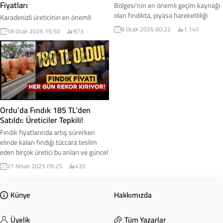
Fiyatları
Bölgesi'nin en önemli geçim kaynağı
olan fındıkta, piyasa hareketliliği
Karadenizli üreticinin en önemli
Ordu'da yakından takip ediliyor.
geçim kaynaklarından biri olan
8 Ocak 2026 00:22
1.145
18 Ocak 2026 15:50
973
Üreticiler ürünlerini elinde tutmaya
fındıkta beklenen yükseliş yine
devam ederken, serbest piyasada
gerçekleşmedi. Ordu’da fındık
anlık fiyatlar merak konusu oldu. İşte
fiyatlarının son günlerde hızla
bugün serbest piyasada Ordu Fındık
gerilemesi, elindeki ürünü daha
Fiyatları...
yüksek fiyattan satmayı umut eden
üreticilerde hayal kırıklığı yarattı.
Ordu’da Fındık 185 TL’den
Satıldı: Üreticiler Tepkili!
Fındık fiyatlarında artış sürerken
elinde kalan fındığı tüccara teslim
eden birçok üretici bu anları ve güncel
fındık fiyatını sosyal medya
21 Nisan 2025 09:25
435
hesaplarından paylaşıyorlar. Ordu'da
bir üretici fındığı 185 TL'den sattı. İşte
o anlar...
Künye
Hakkımızda
Üyelik
Tüm Yazarlar