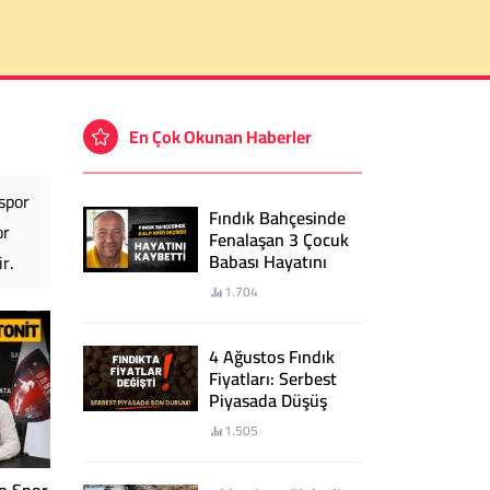
En Çok Okunan Haberler
spor
Fındık Bahçesinde
or
Fenalaşan 3 Çocuk
Babası Hayatını
r.
Kaybetti
1.704
4 Ağustos Fındık
Fiyatları: Serbest
Piyasada Düşüş
Sürüyor!
1.505