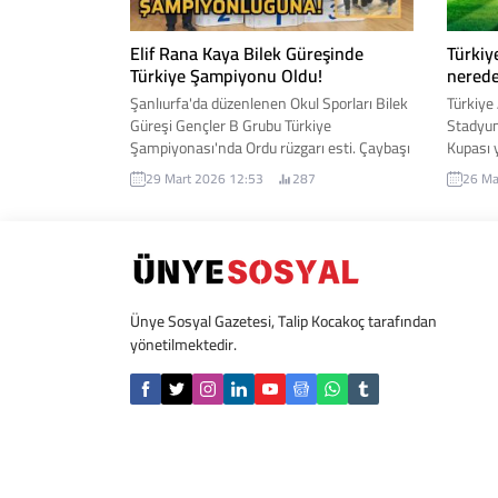
Elif Rana Kaya Bilek Güreşinde
Türkiy
Türkiye Şampiyonu Oldu!
nerede
Şanlıurfa'da düzenlenen Okul Sporları Bilek
Türkiye 
Güreşi Gençler B Grubu Türkiye
Stadyu
Şampiyonası'nda Ordu rüzgarı esti. Çaybaşı
Kupası 
İlküvez Çok Programlı Anadolu Lisesi
heyecan
29 Mart 2026 12:53
287
26 Ma
öğrencisi Elif Rana Kaya, katıldığı turnuvada
Türkiye
bileğinin hakkıyla zirveye yerleşerek hem
kanalda
ilçesini hem de Ordu'yu gururlandırdı.
İşte det
Ünye Sosyal Gazetesi, Talip Kocakoç tarafından
yönetilmektedir.