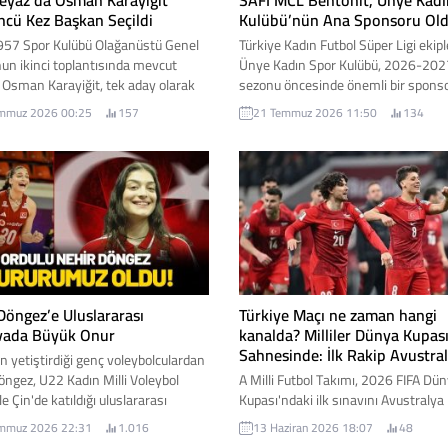
Beyaz’da Osman Karayiğit
SAFİ MCL Bentonit, Ünye Kadı
cü Kez Başkan Seçildi
Kulübü’nün Ana Sponsoru Ol
57 Spor Kulübü Olağanüstü Genel
Türkiye Kadın Futbol Süper Ligi ekip
nun ikinci toplantısında mevcut
Ünye Kadın Spor Kulübü, 2026-202
Osman Karayiğit, tek aday olarak
sezonu öncesinde önemli bir spons
ı seçimde üyelerin oy birliğiyle
anlaşmasına imza attı. Kulüpten ya
mmuz 2026 00:25
157
21 Temmuz 2026 11:50
134
başkanlığa seçildi. Karayiğit,
açıklamaya göre, Safi Galata Holdin
 kulüp tarihinde üst üste dördüncü
bünyesinde faaliyet gösteren SAFİ
kanlık görevini üstlenerek güven
Bentonit, yeni sezonda kulübün ana
.
sponsoru, isim sponsoru ve forma
sponsoru oldu. İşte detaylar...
Döngez’e Uluslararası
Türkiye Maçı ne zaman hangi
vada Büyük Onur
kanalda? Milliler Dünya Kupas
Sahnesinde: İlk Rakip Avustra
n yetiştirdiği genç voleybolculardan
öngez, U22 Kadın Milli Voleybol
A Milli Futbol Takımı, 2026 FIFA Dü
le Çin'de katıldığı uluslararası
Kupası'ndaki ilk sınavını Avustralya
da gösterdiği başarılı performansla
karşısında verecek. 24 yıllık Dünya
mmuz 2026 22:31
1.016
13 Haziran 2026 18:07
48
nın "En İyi Pasör Çaprazı" ödülünün
özlemine son veren Ay-Yıldızlılar, D