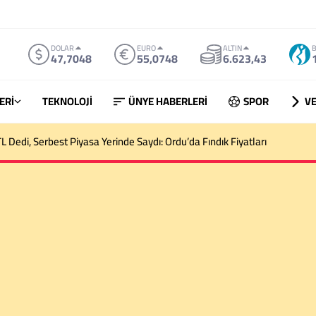
DOLAR
EURO
ALTIN
B
47,7048
55,0748
6.623,43
ERİ
TEKNOLOJİ
ÜNYE HABERLERİ
SPOR
VE
ndık Alım Fiyatını Açıkladı: Üreticinin Beklentisi Karşılanmadı