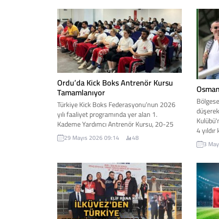
Özer, ilçeye yeni bir kapalı halı saha
sahibi o
kazandırılacağını duyurdu.
Ordu’da Kick Boks Antrenör Kursu
Osman 
Tamamlanıyor
Bölgesel
Türkiye Kick Boks Federasyonu’nun 2026
düşerek
yılı faaliyet programında yer alan 1.
Kulübü'
Kademe Yardımcı Antrenör Kursu, 20-25
4 yıldı
Mayıs 2026 tarihleri arasında Ordu’da
29 Mayıs 2026 09:14
48
Karayiği
yoğun katılımla gerçekleştirildi.
3 May
dedi. İş