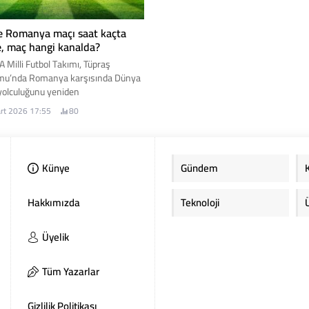
e Romanya maçı saat kaçta
, maç hangi kanalda?
A Milli Futbol Takımı, Tüpraş
mu’nda Romanya karşısında Dünya
yolculuğunu yeniden
landırmak için sahaya çıkıyor. Peki,
rt 2026 17:55
80
 Romanya maçı saat kaçta hangi
? Türkiye Romanya maçı ne zaman?
aylar...
Künye
Gündem
Hakkımızda
Teknoloji
Üyelik
Tüm Yazarlar
Gizlilik Politikası