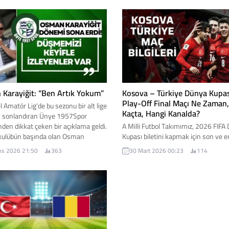
ldu.
Grubu'ndaki açılış maçında Kanada'
Vancouver kentinde sahaya çıkacak
Karayiğit: “Ben Artık Yokum”
Kosova – Türkiye Dünya Kupas
Play-Off Final Maçı Ne Zaman,
 Amatör Lig'de bu sezonu bir alt lige
Kaçta, Hangi Kanalda?
 sonlandıran Ünye 1957Spor
nden dikkat çeken bir açıklama geldi.
A Milli Futbol Takımımız, 2026 FIFA
r kulübün başında olan Osman
Kupası biletini kapmak için son ve en
t, "Bugün itibariyle artık yokum"
viraja giriyor. Avrupa Elemeleri play-
ıs 2026 21:50
363
30 Mart 2026 00:23
114
te Karayiğit'in sitemkar açıklaması...
finalinde Romanya’yı mağlup ederek
finale yazdıran Ay-Yıldızlılar, finald
ile kozlarını paylaşacak. Futbolsever
nefesini tutarak beklediği bu tarihi
karşılaşma, millilerimizin yeniden k
sahneye dönüş biletini temsil ediyor.