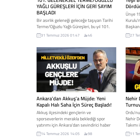
101. GELENEKSEL TERME/OĞUZLU
Yeşil 
YAĞLI GÜREŞLERİ İÇİN GERİ SAYIM
Dördün
BAŞLADI
Ünye 19
Bir asırlık geleneği geleceğe taşıyan Tarihi
Kurulu'
Terme/Oğuzlu Yağlı Güreşleri, bu yıl 101.
Başkan 
kez güreşseverlerle buluşuyor. Terme
katıldığ
31 Temmuz 2026 01:47
46
27 Te
Belediyesi'nin ev sahipliğinde düzenlenecek
yeniden 
organizasyon, 2 Ağustos 2026 Pazar günü
böylece
ata sporunun en seçkin isimlerini Terme
kez baş
Oğuzlu-Hasan Gemici Spor Kompleksi'nde
tazeledi
bir araya getirecek. İşte detaylar...
Ankara’dan Akkuş’a Müjde: Yeni
Nehir 
Kapalı Halı Saha İçin Süreç Başladı!
Turnu
Akkuş ilçesindeki gençlerin ve
Ordu'nu
sporseverlerin merakla beklediği spor
Nehir D
yatırımı için Ankara'dan sevindirici haber
Takımı i
geldi. Önceki Dönem Milli Eğitim Bakanı ve
turnuva
14 Temmuz 2026 14:05
98
11 Te
AK Parti Ordu Milletvekili Prof. Dr. Mahmut
turnuva