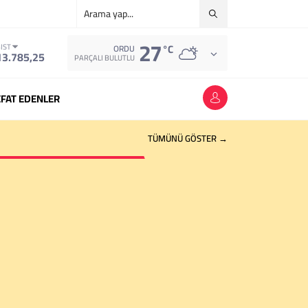
27
°C
IST
ORDU
13.785,25
PARÇALI BULUTLU
FAT EDENLER
TÜMÜNÜ GÖSTER →