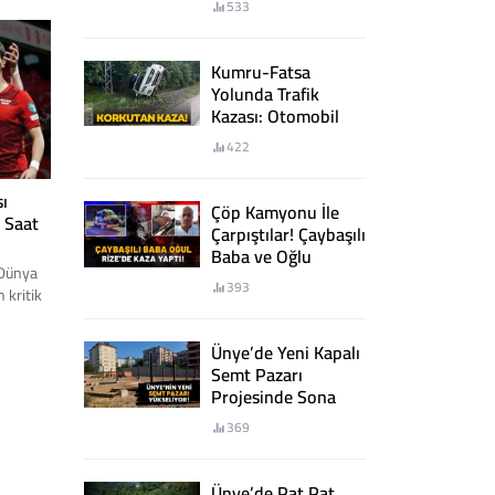
533
nın
.
Kumru-Fatsa
Yolunda Trafik
Kazası: Otomobil
Şarampole Devrildi
422
ı
Çöp Kamyonu İle
 Saat
Çarpıştılar! Çaybaşılı
Baba ve Oğlu
 Dünya
Rize’de Kaza Yaptı!
393
 kritik
off yarı
 adını
Ünye’de Yeni Kapalı
e Kosova
Semt Pazarı
lerin
Projesinde Sona
Yaklaşıldı
üresel
369
 Peki,...
Ünye’de Pat Pat