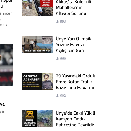
n Spor
Akkuş’ta Külekçili
du
Mahallesi’nin
Altyapı Sorunu
lerinden
Giderildi
7
893
orluk
pılan
g
Ünye Yarı Olimpik
 MCL
Yüzme Havuzu
Açılış İçin Gün
Sayıyor
660
29 Yaşındaki Ordulu
Emre Kotan Trafik
Kazasında Hayatını
Kaybetti
602
ı
lya
nya
Ünye’de Çakıl Yüklü
Kamyon Fındık
 Kupası
Bahçesine Devrildi:
2 Yaralı