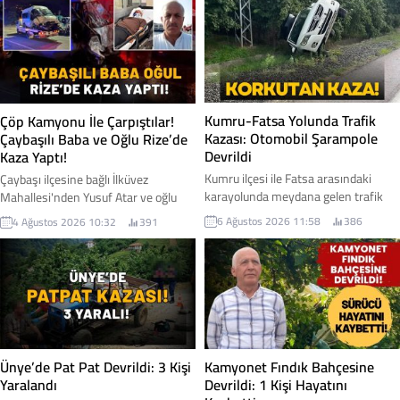
Kotan hayatını kaybetti. Araba almak
kamyon yol kenarındaki fındık
için Şanlıurfa'ya gittiği öğrenilen
bahçesine savruldu. İşte detaylar...
gençten gelen acı haber, memleketini
yasa boğdu. İşte detaylar...
Kumru-Fatsa Yolunda Trafik
Çöp Kamyonu İle Çarpıştılar!
Kazası: Otomobil Şarampole
Çaybaşılı Baba ve Oğlu Rize’de
Devrildi
Kaza Yaptı!
Kumru ilçesi ile Fatsa arasındaki
Çaybaşı ilçesine bağlı İlküvez
karayolunda meydana gelen trafik
Mahallesi'nden Yusuf Atar ve oğlu
kazasında bir otomobil şarampole
Okan Atar, Rize'de geçirdikleri trafik
6 Ağustos 2026 11:58
386
4 Ağustos 2026 10:32
391
devrildi.
kazasında yaralandı. Baba ve oğlunun
hastanede tedavi altına alındığı,
sağlık durumlarının iyi olduğu
öğrenildi.
Ünye’de Pat Pat Devrildi: 3 Kişi
Kamyonet Fındık Bahçesine
Yaralandı
Devrildi: 1 Kişi Hayatını