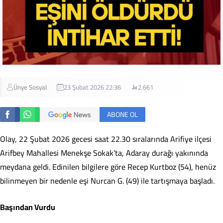
Ünye Sosyal
23 Şubat 2026 22:36
2.661
ABONE OL
Olay, 22 Şubat 2026 gecesi saat 22.30 sıralarında Arifiye ilçesi
Arifbey Mahallesi Menekşe Sokak’ta, Adaray durağı yakınında
meydana geldi. Edinilen bilgilere göre Recep Kurtboz (54), henüz
bilinmeyen bir nedenle eşi Nurcan G. (49) ile tartışmaya başladı.
Başından Vurdu