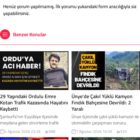
Henüz yorum yapılmamış. İlk yorumu yukarıdaki form aracılığıyla siz
yapabilirsiniz.
Benzer Konular
29 Yaşındaki Ordulu Emre
Ünye’de Çakıl Yüklü Kamyon
Kotan Trafik Kazasında Hayatını
Fındık Bahçesine Devrildi: 2
Kaybetti
Yaralı
Şanlıurfa'nın Eyyübiye ilçesinde
Ünye ilçesinde çakıl yüklü kamyon ile
meydana gelen zincirleme trafik
otomobilin çarpışması sonucu
kazasında, Ordu'nun Ulubey ilçesi
meydana gelen trafik kazasında iki
4 Ağustos 2026 23:26
588
1 Ağustos 2026 10:35
533
nüfusuna kayıtlı 29 yaşındaki Emre
kişi yaralanırken, kontrolden çıkan