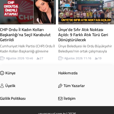
resmen başlandı. Çaybaşı Belediye
Teşkilatı'nın kuruluş sürecini
Başkanı Mesut Karayiğit, çalışmalara
yürütmek üzere Cihangir Şimşek
ilişkin gelişmeyi sosyal medya
kurucu il başkanı olarak
hesabından yaptığı paylaşımla
görevlendirildi. İşte detaylar...
duyurdu. Karayiğit, Çaybaşı-İlküvez
hattında başlayan çalışmaların
CHP Ordu İl Kadın Kolları
Ünye’de Sıfır Atık Noktası
sadece bir yol projesi...
Başkanlığı’na Seçil Karabulut
Açıldı: 9 Farklı Atık Türü Geri
Getirildi
Dönüştürülecek
Cumhuriyet Halk Partisi (CHP) Ordu İl
Ünye Belediyesi ile Ordu Büyükşehir
Kadın Kolları Başkanlığı görevine
Belediyesi'nin ortak çalışmasıyla
Seçil Karabulut atandı. Yeni görevine
hayata geçirilen Sıfır Atık Noktası
1 Ağustos 2026 10:46
27
1 Ağustos 2026 11:16
19
başlamasının ardından açıklamalarda
hizmete açıldı. Yeni merkez
bulunan Karabulut, kadınların
sayesinde vatandaşlar, geri
toplumsal yaşamın her alanında
dönüştürülebilir atıklarını kaynağında
Künye
Hakkımızda
daha güçlü temsil edilmesi için
ayrıştırarak hem çevrenin
çalışacaklarını ifade etti. İşte
korunmasına hem de ülke
Üyelik
Tüm Yazarlar
detaylar...
ekonomisine katkı sağlayabilecek.
Gizlilik Politikası
İletişim
unyesosyal.com.tr | 2026