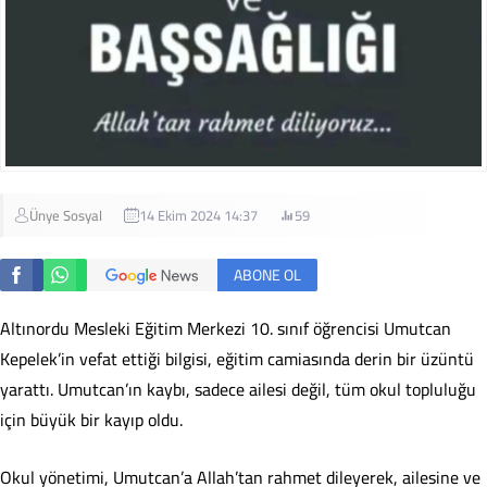
Ünye Sosyal
14 Ekim 2024 14:37
59
ABONE OL
Altınordu Mesleki Eğitim Merkezi 10. sınıf öğrencisi Umutcan
Kepelek’in vefat ettiği bilgisi, eğitim camiasında derin bir üzüntü
yarattı. Umutcan’ın kaybı, sadece ailesi değil, tüm okul topluluğu
için büyük bir kayıp oldu.
Okul yönetimi, Umutcan’a Allah’tan rahmet dileyerek, ailesine ve