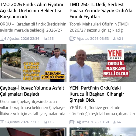
TMO 2026 Fındık Alım Fiyatını
TMO 250 TL Dedi, Serbest
Açıkladı: Üreticinin Beklentisi
Piyasa Yerinde Saydı: Ordu’da
Karşılanmadı
Fındık Fiyatları
ORDU – Karadenizli fındık üreticisinin
Toprak Mahsulleri Ofisi'nin (TMO)
aylardır merakla beklediği 2026/27
2026/27 sezonu için açıkladığı
sezonu kabuklu fındık alım fiyatları
kabuklu fındık alım fiyatlarının
6 Ağustos 2026 22:36
486
7 Ağustos 2026 08:53
421
Toprak Mahsulleri Ofisi (TMO)
ardından Ordu genelinde serbest
tarafından açıklandı. Açıklanan
piyasada beklenen hareketlilik
fiyatlar, iktidar milletvekilleri
yaşanmadı. Açıklanan fiyatlara
tarafından "müjde" olarak
rağmen piyasada işlem gören fındık
duyurulurken, üretici cephesinde ise
fiyatları düşük seviyelerde kalmayı
beklentilerin altında kaldığı yönünde
sürdürdü. İşte Ordu genelindeki
değerlendirmeler yapıldı. İşte fındık
serbest piyasa fındık fiyatı...
fiyatı...
Çaybaşı-İlküvez Yolunda Asfalt
YENİ Parti’nin Ordu’daki
Çalışmaları Başladı
Kurucu İl Başkanı Cihangir
Şimşek Oldu
Ordu'nun Çaybaşı ilçesinde uzun
yıllardır yapılması beklenen Çaybaşı-
YENİ Parti, Türkiye genelinde
İlküvez yolu için asfalt çalışmalarında
sürdürdüğü teşkilatlanma çalışmaları
ilk adım atıldı. Yüklenici firmanın iş
kapsamında Ordu'daki yapılanmasını
3 Ağustos 2026 22:03
115
1 Ağustos 2026 10:50
64
makineleriyle sahaya inmesiyle
başlattı. Parti Genel Merkezi
birlikte yol yapım çalışmalarına
tarafından alınan kararla, Ordu İl