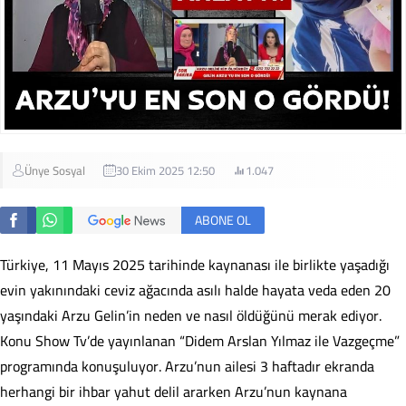
Ünye Sosyal
30 Ekim 2025 12:50
1.047
ABONE OL
Türkiye, 11 Mayıs 2025 tarihinde kaynanası ile birlikte yaşadığı
evin yakınındaki ceviz ağacında asılı halde hayata veda eden 20
yaşındaki Arzu Gelin’in neden ve nasıl öldüğünü merak ediyor.
Konu Show Tv’de yayınlanan “Didem Arslan Yılmaz ile Vazgeçme”
programında konuşuluyor. Arzu’nun ailesi 3 haftadır ekranda
herhangi bir ihbar yahut delil ararken Arzu’nun kaynana