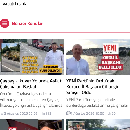
yapabilirsiniz.
Benzer Konular
Çaybaşı-İlküvez Yolunda Asfalt
YENİ Parti’nin Ordu’daki
Çalışmaları Başladı
Kurucu İl Başkanı Cihangir
Şimşek Oldu
Ordu'nun Çaybaşı ilçesinde uzun
yıllardır yapılması beklenen Çaybaşı-
YENİ Parti, Türkiye genelinde
İlküvez yolu için asfalt çalışmalarında
sürdürdüğü teşkilatlanma çalışmaları
ilk adım atıldı. Yüklenici firmanın iş
kapsamında Ordu'daki yapılanmasını
3 Ağustos 2026 22:03
113
1 Ağustos 2026 10:50
60
makineleriyle sahaya inmesiyle
başlattı. Parti Genel Merkezi
birlikte yol yapım çalışmalarına
tarafından alınan kararla, Ordu İl
resmen başlandı. Çaybaşı Belediye
Teşkilatı'nın kuruluş sürecini