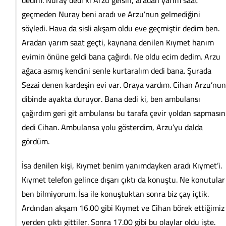
geçmeden Nuray beni aradı ve Arzu’nun gelmediğini
söyledi. Hava da sisli akşam oldu eve geçmiştir dedim ben.
Aradan yarım saat geçti, kaynana denilen Kıymet hanım
evimin önüne geldi bana çağırdı. Ne oldu ecim dedim. Arzu
ağaca asmış kendini senle kurtaralım dedi bana. Şurada
Sezai denen kardeşin evi var. Oraya vardım. Cihan Arzu’nun
dibinde ayakta duruyor. Bana dedi ki, ben ambulansı
çağırdım geri git ambulansı bu tarafa çevir yoldan sapmasın
dedi Cihan. Ambulansa yolu gösterdim, Arzu’yu dalda
gördüm.
İsa denilen kişi, Kıymet benim yanımdayken aradı Kıymet’i.
Kıymet telefon gelince dışarı çıktı da konuştu. Ne konutular
ben bilmiyorum. İsa ile konuştuktan sonra biz çay içtik.
Ardından akşam 16.00 gibi Kıymet ve Cihan börek ettiğimiz
yerden çıktı gittiler. Sonra 17.00 gibi bu olaylar oldu işte.