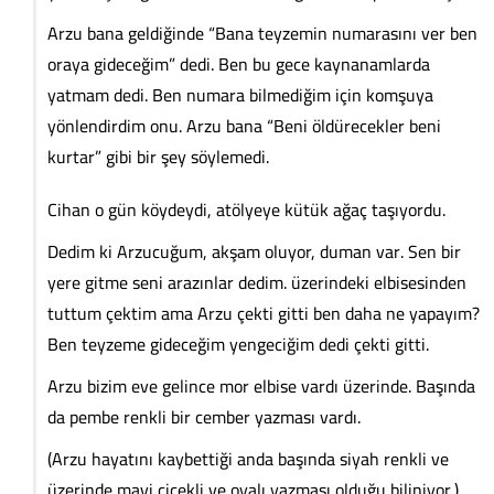
Arzu bana geldiğinde “Bana teyzemin numarasını ver ben
oraya gideceğim” dedi. Ben bu gece kaynanamlarda
yatmam dedi. Ben numara bilmediğim için komşuya
yönlendirdim onu. Arzu bana “Beni öldürecekler beni
kurtar” gibi bir şey söylemedi.
Cihan o gün köydeydi, atölyeye kütük ağaç taşıyordu.
Dedim ki Arzucuğum, akşam oluyor, duman var. Sen bir
yere gitme seni arazınlar dedim. üzerindeki elbisesinden
tuttum çektim ama Arzu çekti gitti ben daha ne yapayım?
Ben teyzeme gideceğim yengeciğim dedi çekti gitti.
Arzu bizim eve gelince mor elbise vardı üzerinde. Başında
da pembe renkli bir cember yazması vardı.
(Arzu hayatını kaybettiği anda başında siyah renkli ve
üzerinde mavi çiçekli ve oyalı yazması olduğu biliniyor.)