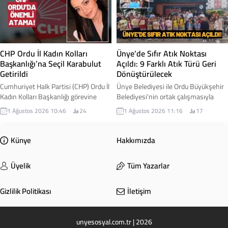
Başkanı Mesut Karayiğit, çalışmalara
yürütmek üzere Cihangir Şimşek
ilişkin gelişmeyi sosyal medya
kurucu il başkanı olarak
hesabından yaptığı paylaşımla
görevlendirildi. İşte detaylar...
duyurdu. Karayiğit, Çaybaşı-İlküvez
hattında başlayan çalışmaların
CHP Ordu İl Kadın Kolları
Ünye’de Sıfır Atık Noktası
sadece bir yol projesi...
Başkanlığı’na Seçil Karabulut
Açıldı: 9 Farklı Atık Türü Geri
Getirildi
Dönüştürülecek
Cumhuriyet Halk Partisi (CHP) Ordu İl
Ünye Belediyesi ile Ordu Büyükşehir
Kadın Kolları Başkanlığı görevine
Belediyesi'nin ortak çalışmasıyla
Seçil Karabulut atandı. Yeni görevine
hayata geçirilen Sıfır Atık Noktası
1 Ağustos 2026 10:46
24
1 Ağustos 2026 11:16
17
başlamasının ardından açıklamalarda
hizmete açıldı. Yeni merkez
bulunan Karabulut, kadınların
sayesinde vatandaşlar, geri
toplumsal yaşamın her alanında
dönüştürülebilir atıklarını kaynağında
Künye
Hakkımızda
daha güçlü temsil edilmesi için
ayrıştırarak hem çevrenin
çalışacaklarını ifade etti. İşte
korunmasına hem de ülke
Üyelik
Tüm Yazarlar
detaylar...
ekonomisine katkı sağlayabilecek.
Gizlilik Politikası
İletişim
unyesosyal.com.tr | 2026