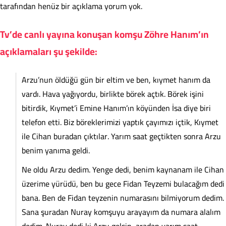
tarafından henüz bir açıklama yorum yok.
Tv’de canlı yayına konuşan komşu Zöhre Hanım’ın
açıklamaları şu şekilde:
Arzu’nun öldüğü gün bir eltim ve ben, kıymet hanım da
vardı. Hava yağıyordu, birlikte börek açtık. Börek işini
bitirdik, Kıymet’i Emine Hanım’ın köyünden İsa diye biri
telefon etti. Biz böreklerimizi yaptık çayımızı içtik, Kıymet
ile Cihan buradan çıktılar. Yarım saat geçtikten sonra Arzu
benim yanıma geldi.
Ne oldu Arzu dedim. Yenge dedi, benim kaynanam ile Cihan
üzerime yürüdü, ben bu gece Fidan Teyzemi bulacağım dedi
bana. Ben de Fidan teyzenin numarasını bilmiyorum dedim.
Sana şuradan Nuray komşuyu arayayım da numara alalım
dedim. Nuray dedi ki Arzu gelsin, aradan yarım saat