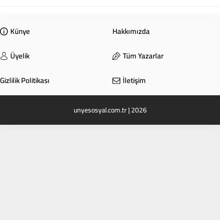
mutlaka almalısın.” dediği ehliyetin beni kurum açmaya...
Künye
Hakkımızda
Üyelik
Tüm Yazarlar
Gizlilik Politikası
İletişim
unyesosyal.com.tr | 2026