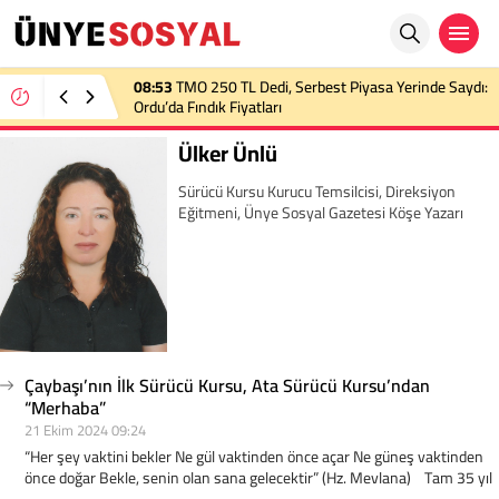
08:53
TMO 250 TL Dedi, Serbest Piyasa Yerinde Saydı:
Ordu’da Fındık Fiyatları
Ülker Ünlü
Sürücü Kursu Kurucu Temsilcisi, Direksiyon
Eğitmeni, Ünye Sosyal Gazetesi Köşe Yazarı
Çaybaşı’nın İlk Sürücü Kursu, Ata Sürücü Kursu’ndan
“Merhaba”
21 Ekim 2024 09:24
“Her şey vaktini bekler Ne gül vaktinden önce açar Ne güneş vaktinden
önce doğar Bekle, senin olan sana gelecektir” (Hz. Mevlana) Tam 35 yıl
önce, bilemezdim, öğretmen olan babamın “Lise diploması gibidir,