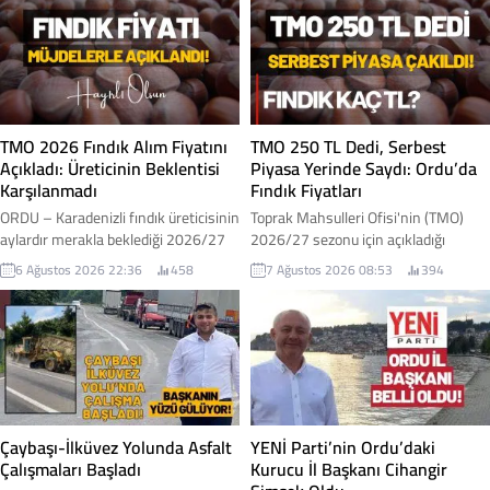
TMO 2026 Fındık Alım Fiyatını
TMO 250 TL Dedi, Serbest
Açıkladı: Üreticinin Beklentisi
Piyasa Yerinde Saydı: Ordu’da
Karşılanmadı
Fındık Fiyatları
ORDU – Karadenizli fındık üreticisinin
Toprak Mahsulleri Ofisi'nin (TMO)
aylardır merakla beklediği 2026/27
2026/27 sezonu için açıkladığı
sezonu kabuklu fındık alım fiyatları
kabuklu fındık alım fiyatlarının
6 Ağustos 2026 22:36
458
7 Ağustos 2026 08:53
394
Toprak Mahsulleri Ofisi (TMO)
ardından Ordu genelinde serbest
tarafından açıklandı. Açıklanan
piyasada beklenen hareketlilik
fiyatlar, iktidar milletvekilleri
yaşanmadı. Açıklanan fiyatlara
tarafından "müjde" olarak
rağmen piyasada işlem gören fındık
duyurulurken, üretici cephesinde ise
fiyatları düşük seviyelerde kalmayı
beklentilerin altında kaldığı yönünde
sürdürdü. İşte Ordu genelindeki
değerlendirmeler yapıldı. İşte fındık
serbest piyasa fındık fiyatı...
fiyatı...
Çaybaşı-İlküvez Yolunda Asfalt
YENİ Parti’nin Ordu’daki
Çalışmaları Başladı
Kurucu İl Başkanı Cihangir