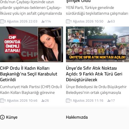
Şimşek Oldu
Ordu'nun Çaybaşı ilçesinde uzun
yıllardır yapılması beklenen Çaybaşı-
YENİ Parti, Türkiye genelinde
İlküvez yolu için asfalt çalışmalarında
sürdürdüğü teşkilatlanma çalışmaları
ilk adım atıldı. Yüklenici firmanın iş
kapsamında Ordu'daki yapılanmasını
3 Ağustos 2026 22:03
114
1 Ağustos 2026 10:50
63
makineleriyle sahaya inmesiyle
başlattı. Parti Genel Merkezi
birlikte yol yapım çalışmalarına
tarafından alınan kararla, Ordu İl
resmen başlandı. Çaybaşı Belediye
Teşkilatı'nın kuruluş sürecini
Başkanı Mesut Karayiğit, çalışmalara
yürütmek üzere Cihangir Şimşek
ilişkin gelişmeyi sosyal medya
kurucu il başkanı olarak
hesabından yaptığı paylaşımla
görevlendirildi. İşte detaylar...
duyurdu. Karayiğit, Çaybaşı-İlküvez
hattında başlayan çalışmaların
CHP Ordu İl Kadın Kolları
Ünye’de Sıfır Atık Noktası
sadece bir yol projesi...
Başkanlığı’na Seçil Karabulut
Açıldı: 9 Farklı Atık Türü Geri
Getirildi
Dönüştürülecek
Cumhuriyet Halk Partisi (CHP) Ordu İl
Ünye Belediyesi ile Ordu Büyükşehir
Kadın Kolları Başkanlığı görevine
Belediyesi'nin ortak çalışmasıyla
Seçil Karabulut atandı. Yeni görevine
hayata geçirilen Sıfır Atık Noktası
1 Ağustos 2026 10:46
26
1 Ağustos 2026 11:16
17
başlamasının ardından açıklamalarda
hizmete açıldı. Yeni merkez
bulunan Karabulut, kadınların
sayesinde vatandaşlar, geri
toplumsal yaşamın her alanında
dönüştürülebilir atıklarını kaynağında
Künye
Hakkımızda
daha güçlü temsil edilmesi için
ayrıştırarak hem çevrenin
çalışacaklarını ifade etti. İşte
korunmasına hem de ülke