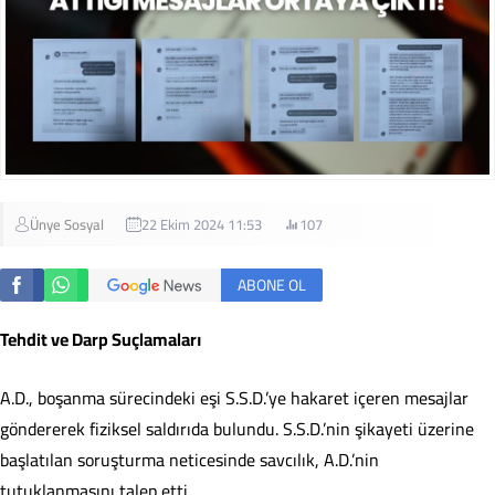
Ünye Sosyal
22 Ekim 2024 11:53
107
ABONE OL
Tehdit ve Darp Suçlamaları
A.D., boşanma sürecindeki eşi S.S.D.’ye hakaret içeren mesajlar
göndererek fiziksel saldırıda bulundu. S.S.D.’nin şikayeti üzerine
başlatılan soruşturma neticesinde savcılık, A.D.’nin
tutuklanmasını talep etti.