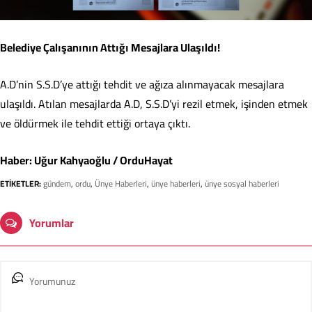
Belediye Çalışanının Attığı Mesajlara Ulaşıldı!
A.D’nin S.S.D’ye attığı tehdit ve ağıza alınmayacak mesajlara
ulaşıldı. Atılan mesajlarda A.D, S.S.D’yi rezil etmek, işinden etmek
ve öldürmek ile tehdit ettiği ortaya çıktı.
Haber: Uğur Kahyaoğlu / OrduHayat
ETİKETLER:
gündem
,
ordu
,
Ünye Haberleri
,
ünye haberleri
,
ünye sosyal haberleri
Yorumlar