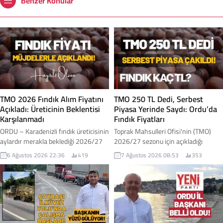
Benzer Konular
TMO 2026 Fındık Alım Fiyatını
TMO 250 TL Dedi, Serbest
Açıkladı: Üreticinin Beklentisi
Piyasa Yerinde Saydı: Ordu’da
Karşılanmadı
Fındık Fiyatları
ORDU – Karadenizli fındık üreticisinin
Toprak Mahsulleri Ofisi'nin (TMO)
aylardır merakla beklediği 2026/27
2026/27 sezonu için açıkladığı
sezonu kabuklu fındık alım fiyatları
kabuklu fındık alım fiyatlarının
6 Ağustos 2026 22:36
419
7 Ağustos 2026 08:53
353
Toprak Mahsulleri Ofisi (TMO)
ardından Ordu genelinde serbest
tarafından açıklandı. Açıklanan
piyasada beklenen hareketlilik
fiyatlar, iktidar milletvekilleri
yaşanmadı. Açıklanan fiyatlara
tarafından "müjde" olarak
rağmen piyasada işlem gören fındık
duyurulurken, üretici cephesinde ise
fiyatları düşük seviyelerde kalmayı
beklentilerin altında kaldığı yönünde
sürdürdü. İşte Ordu genelindeki
değerlendirmeler yapıldı. İşte fındık
serbest piyasa fındık fiyatı...