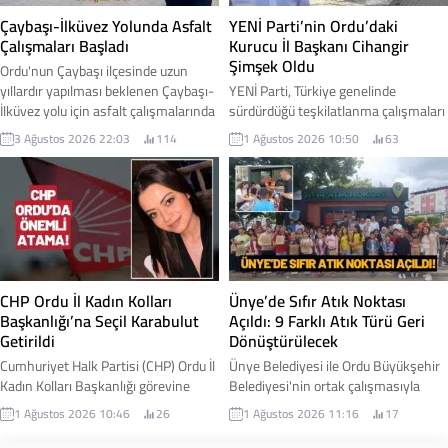
fiyatı...
Çaybaşı-İlküvez Yolunda Asfalt
YENİ Parti’nin Ordu’daki
Çalışmaları Başladı
Kurucu İl Başkanı Cihangir
Şimşek Oldu
Ordu'nun Çaybaşı ilçesinde uzun
yıllardır yapılması beklenen Çaybaşı-
YENİ Parti, Türkiye genelinde
İlküvez yolu için asfalt çalışmalarında
sürdürdüğü teşkilatlanma çalışmaları
ilk adım atıldı. Yüklenici firmanın iş
kapsamında Ordu'daki yapılanmasını
3 Ağustos 2026 22:03
114
1 Ağustos 2026 10:50
63
makineleriyle sahaya inmesiyle
başlattı. Parti Genel Merkezi
birlikte yol yapım çalışmalarına
tarafından alınan kararla, Ordu İl
resmen başlandı. Çaybaşı Belediye
Teşkilatı'nın kuruluş sürecini
Başkanı Mesut Karayiğit, çalışmalara
yürütmek üzere Cihangir Şimşek
ilişkin gelişmeyi sosyal medya
kurucu il başkanı olarak
hesabından yaptığı paylaşımla
görevlendirildi. İşte detaylar...
duyurdu. Karayiğit, Çaybaşı-İlküvez
hattında başlayan çalışmaların
CHP Ordu İl Kadın Kolları
Ünye’de Sıfır Atık Noktası
sadece bir yol projesi...
Başkanlığı’na Seçil Karabulut
Açıldı: 9 Farklı Atık Türü Geri
Getirildi
Dönüştürülecek
Cumhuriyet Halk Partisi (CHP) Ordu İl
Ünye Belediyesi ile Ordu Büyükşehir
Kadın Kolları Başkanlığı görevine
Belediyesi'nin ortak çalışmasıyla
Seçil Karabulut atandı. Yeni görevine
hayata geçirilen Sıfır Atık Noktası
1 Ağustos 2026 10:46
26
1 Ağustos 2026 11:16
17
başlamasının ardından açıklamalarda
hizmete açıldı. Yeni merkez
bulunan Karabulut, kadınların
sayesinde vatandaşlar, geri