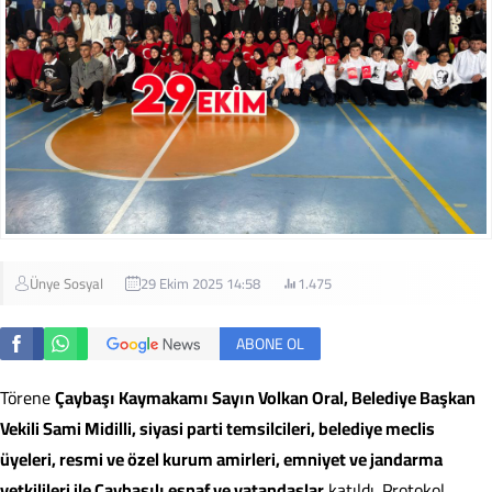
Ünye Sosyal
29 Ekim 2025 14:58
1.475
ABONE OL
Törene
Çaybaşı Kaymakamı Sayın Volkan Oral, Belediye Başkan
Vekili Sami Midilli, siyasi parti temsilcileri, belediye meclis
üyeleri, resmi ve özel kurum amirleri, emniyet ve jandarma
yetkilileri ile Çaybaşılı esnaf ve vatandaşlar
katıldı. Protokol