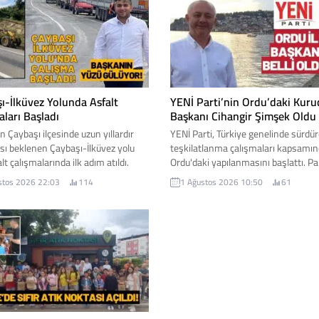
ı-İlküvez Yolunda Asfalt
YENİ Parti’nin Ordu’daki Kuruc
aları Başladı
Başkanı Cihangir Şimşek Oldu
 Çaybaşı ilçesinde uzun yıllardır
YENİ Parti, Türkiye genelinde sürdü
sı beklenen Çaybaşı-İlküvez yolu
teşkilatlanma çalışmaları kapsamı
alt çalışmalarında ilk adım atıldı.
Ordu'daki yapılanmasını başlattı. Pa
ci firmanın iş makineleriyle sahaya
Genel Merkezi tarafından alınan kar
stos 2026 22:03
114
1 Ağustos 2026 10:50
61
e birlikte yol yapım çalışmalarına
Ordu İl Teşkilatı'nın kuruluş sürecini
başlandı. Çaybaşı Belediye Başkanı
yürütmek üzere Cihangir Şimşek kur
rayiğit, çalışmalara ilişkin
başkanı olarak görevlendirildi. İşte
yi sosyal medya hesabından yaptığı
detaylar...
mla duyurdu. Karayiğit, Çaybaşı-
 hattında başlayan çalışmaların
ir yol projesi...