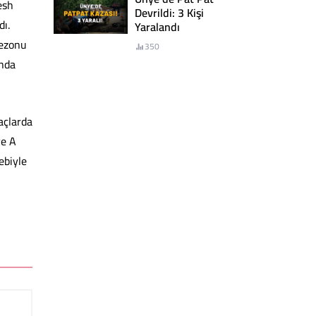
esh
Devrildi: 3 Kişi
dı.
Yaralandı
sezonu
350
ında
açlarda
ye A
ebiyle