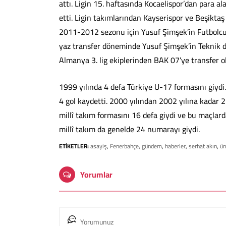
attı. Ligin 15. haftasında Kocaelispor’dan para ala
etti. Ligin takımlarından Kayserispor ve Beşiktaş 
2011-2012 sezonu için Yusuf Şimşek’in Futbolcu
yaz transfer döneminde Yusuf Şimşek’in Teknik d
Almanya 3. lig ekiplerinden BAK 07’ye transfer o
1999 yılında 4 defa Türkiye U-17 formasını giydi.
4 gol kaydetti. 2000 yılından 2002 yılına kadar 2
millî takım formasını 16 defa giydi ve bu maçlarda
millî takım da genelde 24 numarayı giydi.
ETİKETLER:
asayiş
,
Fenerbahçe
,
gündem
,
haberler
,
serhat akın
,
ün
Yorumlar