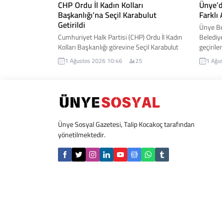
CHP Ordu İl Kadın Kolları
Ünye’de
Başkanlığı’na Seçil Karabulut
Farklı
Getirildi
Ünye Be
Cumhuriyet Halk Partisi (CHP) Ordu İl Kadın
Belediy
Kolları Başkanlığı görevine Seçil Karabulut
geçirile
atandı. Yeni görevine başlamasının
Yeni me
1 Ağustos 2026 10:46
25
1 Ağu
ardından açıklamalarda bulunan Karabulut,
dönüştür
kadınların toplumsal yaşamın her alanında
ayrıştı
daha güçlü temsil edilmesi için
hem de 
çalışacaklarını ifade etti. İşte detaylar...
sağlaya
Ünye Sosyal Gazetesi, Talip Kocakoç tarafından
yönetilmektedir.