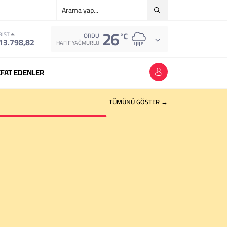
26
°C
BIST
ORDU
13.798,82
HAFIF YAĞMURLU
FAT EDENLER
TÜMÜNÜ GÖSTER →