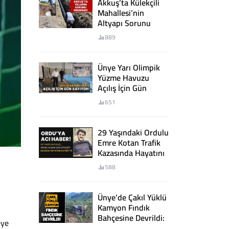
Akkuş’ta Külekçili
Mahallesi’nin
Altyapı Sorunu
Giderildi
889
Ünye Yarı Olimpik
Yüzme Havuzu
Açılış İçin Gün
Sayıyor
651
29 Yaşındaki Ordulu
Emre Kotan Trafik
Kazasında Hayatını
Kaybetti
588
Ünye’de Çakıl Yüklü
Kamyon Fındık
Bahçesine Devrildi:
eye
2 Yaralı