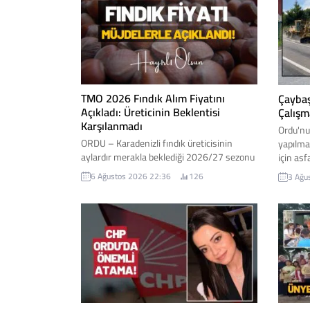
TMO 2026 Fındık Alım Fiyatını
Çaybaş
Açıkladı: Üreticinin Beklentisi
Çalışm
Karşılanmadı
Ordu'nun
ORDU – Karadenizli fındık üreticisinin
yapılma
aylardır merakla beklediği 2026/27 sezonu
için asf
kabuklu fındık alım fiyatları Toprak
Yükleni
6 Ağustos 2026 22:36
126
3 Ağu
Mahsulleri Ofisi (TMO) tarafından açıklandı.
inmesiyl
Açıklanan fiyatlar, iktidar milletvekilleri
resmen 
tarafından "müjde" olarak duyurulurken,
Mesut Ka
üretici cephesinde ise beklentilerin altında
gelişme
kaldığı yönünde değerlendirmeler yapıldı.
paylaşı
İşte fındık fiyatı...
İlküvez
sadece b