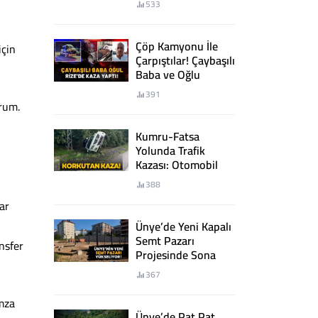
533
Çöp Kamyonu İle
için
Çarpıştılar! Çaybaşılı
Baba ve Oğlu
Rize’de Kaza Yaptı!
391
orum.
Kumru-Fatsa
Yolunda Trafik
Kazası: Otomobil
Şarampole Devrildi
388
ar
Ünye’de Yeni Kapalı
Semt Pazarı
nsfer
Projesinde Sona
Yaklaşıldı
367
imza
Ünye’de Pat Pat