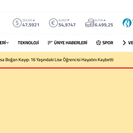
DOLAR
EURO
ALTIN
47,5921
54,9747
6.499,25
ERİ
TEKNOLOJİ
ÜNYE HABERLERİ
SPOR
VE
sa Boğan Kayıp: 16 Yaşındaki Lise Öğrencisi Hayatını Kaybetti