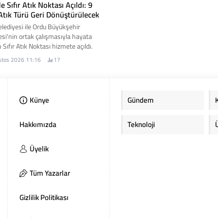
 Sıfır Atık Noktası Açıldı: 9
 Atık Türü Geri Dönüştürülecek
lediyesi ile Ordu Büyükşehir
esi'nin ortak çalışmasıyla hayata
n Sıfır Atık Noktası hizmete açıldı.
rkez sayesinde vatandaşlar, geri
stos 2026 11:16
17
ülebilir atıklarını kaynağında
rarak hem çevrenin korunmasına
ülke ekonomisine katkı
bilecek.
Künye
Gündem
Hakkımızda
Teknoloji
Üyelik
Tüm Yazarlar
Gizlilik Politikası