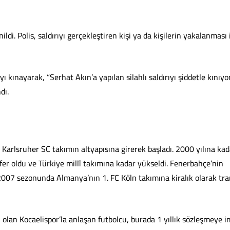
di. Polis, saldırıyı gerçekleştiren kişi ya da kişilerin yakalanması 
ı kınayarak, “Serhat Akın’a yapılan silahlı saldırıyı şiddetle kınıy
dı.
arlsruher SC takımın altyapısına girerek başladı. 2000 yılına kad
er oldu ve Türkiye millî takımına kadar yükseldi. Fenerbahçe’nin
007 sezonunda Almanya’nın 1. FC Köln takımına kiralık olarak tra
 olan Kocaelispor’la anlaşan futbolcu, burada 1 yıllık sözleşmeye 