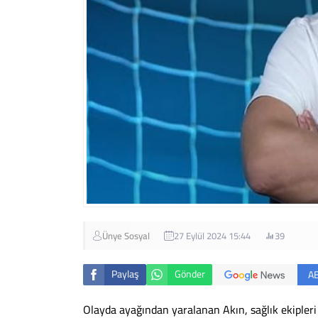
Ünye Sosyal
27 Eylül 2024 15:44
39
Paylaş
Gönder
A
Olayda ayağından yaralanan Akın, sağlık ekipler