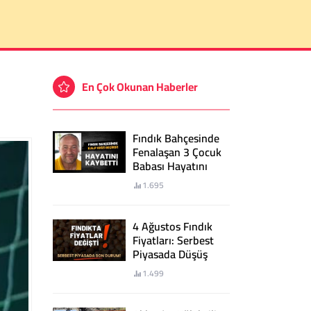
En Çok Okunan Haberler
Fındık Bahçesinde
Fenalaşan 3 Çocuk
Babası Hayatını
Kaybetti
1.695
4 Ağustos Fındık
Fiyatları: Serbest
Piyasada Düşüş
Sürüyor!
1.499