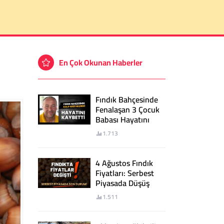
En Çok Okunan Haberler
Fındık Bahçesinde
Fenalaşan 3 Çocuk
Babası Hayatını
Kaybetti
1.713
4 Ağustos Fındık
Fiyatları: Serbest
Piyasada Düşüş
Sürüyor!
1.511