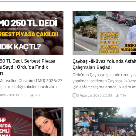
0 TL Dedi, Serbest Piyasa
Çaybaşı-İlküvez Yolunda Asfal
e Saydı: Ordu’da Fındık
Çalışmaları Başladı
rı
Ordu'nun Çaybaşı ilçesinde uzun yıll
Mahsulleri Ofisi'nin (TMO) 2026/27
yapılması beklenen Çaybaşı-İlküvez
çin açıkladığı kabuklu fındık alım
için asfalt çalışmalarında ilk adım atı
rının ardından Ordu genelinde
Yüklenici firmanın iş makineleriyle
stos 2026 08:53
349
3 Ağustos 2026 22:03
114
 piyasada beklenen hareketlilik
inmesiyle birlikte yol yapım çalışma
dı. Açıklanan fiyatlara rağmen
resmen başlandı. Çaybaşı Belediye
 işlem gören fındık fiyatları düşük
Mesut Karayiğit, çalışmalara ilişkin
erde kalmayı sürdürdü. İşte Ordu
gelişmeyi sosyal medya hesabından
eki serbest piyasa fındık fiyatı...
paylaşımla duyurdu. Karayiğit, Çayb
İlküvez hattında başlayan çalışmala
sadece bir yol projesi...