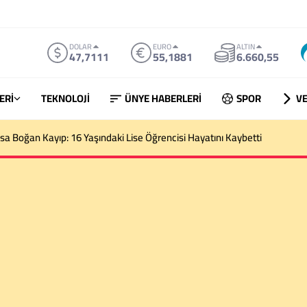
DOLAR
EURO
ALTIN
47,7111
55,1881
6.660,55
ERİ
TEKNOLOJİ
ÜNYE HABERLERİ
SPOR
VE
sa Boğan Kayıp: 16 Yaşındaki Lise Öğrencisi Hayatını Kaybetti