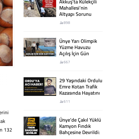
Akkuş’ta Külekçili
Mahallesi’nin
Altyapı Sorunu
Giderildi
898
Ünye Yarı Olimpik
Yüzme Havuzu
Açılış İçin Gün
Sayıyor
667
29 Yaşındaki Ordulu
Emre Kotan Trafik
Kazasında Hayatını
Kaybetti
611
erini
Ünye’de Çakıl Yüklü
rak
Kamyon Fındık
in 132
Bahçesine Devrildi:
2 Yaralı