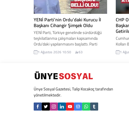
YENİ Parti’nin Ordu’daki Kurucu İl
CHP Or
Başkanı Cihangir Şimşek Oldu
Başkan
Getiril
YENİ Parti, Türkiye genelinde sürdürdüğü
teşkilatlanma çalışmaları kapsamında
Cumhuri
Ordu'daki yapılanmasını başlattı. Parti
Kolları 
Genel Merkezi tarafından alınan kararla,
atandı.
1 Ağustos 2026 10:50
63
1 Ağu
Ordu İl Teşkilatı'nın kuruluş sürecini
ardında
yürütmek üzere Cihangir Şimşek kurucu il
kadınla
başkanı olarak görevlendirildi. İşte
daha güç
detaylar...
çalışaca
Ünye Sosyal Gazetesi, Talip Kocakoç tarafından
yönetilmektedir.