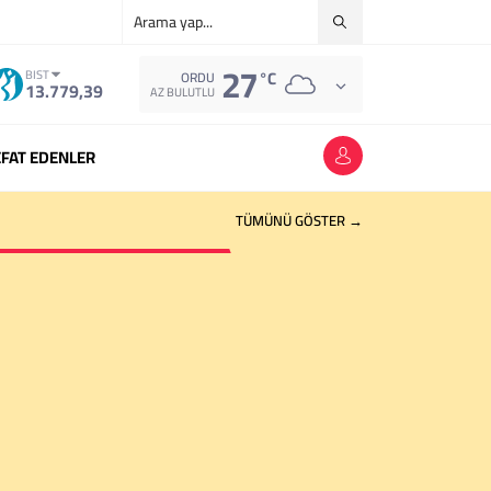
27
°C
BIST
ORDU
13.779,39
AZ BULUTLU
FAT EDENLER
TÜMÜNÜ GÖSTER →