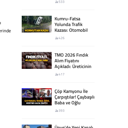
533
Kumru-Fatsa
ı
Yolunda Trafik
Kazası: Otomobil
erinde
Şarampole Devrildi
426
TMO 2026 Fındık
Alım Fiyatını
Açıkladı: Üreticinin
Beklentisi
417
Karşılanmadı
Çöp Kamyonu İle
Çarpıştılar! Çaybaşılı
Baba ve Oğlu
Rize’de Kaza Yaptı!
393
Ünye’de Yeni Kapalı