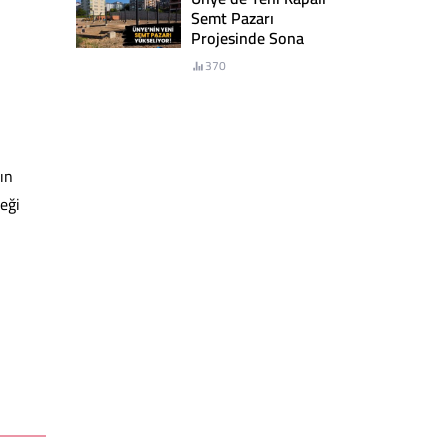
Semt Pazarı
Projesinde Sona
Yaklaşıldı
370
kın
ceği