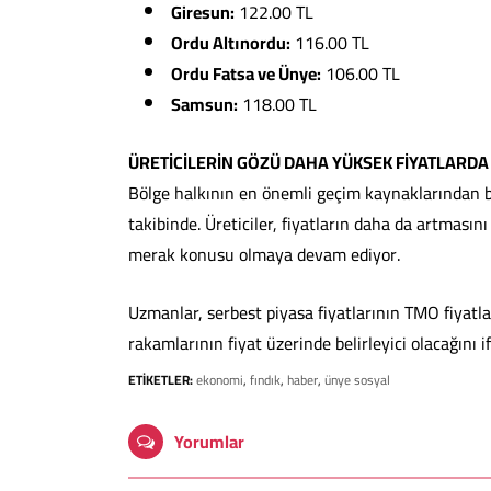
Giresun:
122.00 TL
Ordu Altınordu:
116.00 TL
Ordu Fatsa ve Ünye:
106.00 TL
Samsun:
118.00 TL
ÜRETİCİLERİN GÖZÜ DAHA YÜKSEK FİYATLARDA
Bölge halkının en önemli geçim kaynaklarından biri
takibinde. Üreticiler, fiyatların daha da artmasın
merak konusu olmaya devam ediyor.
Uzmanlar, serbest piyasa fiyatlarının TMO fiyatlar
rakamlarının fiyat üzerinde belirleyici olacağını i
ETİKETLER:
ekonomi
,
fındık
,
haber
,
ünye sosyal
Yorumlar