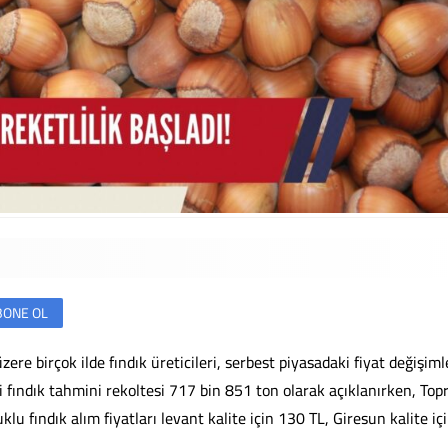
BONE OL
e birçok ilde fındık üreticileri, serbest piyasadaki fiyat değişiml
i fındık tahmini rekoltesi 717 bin 851 ton olarak açıklanırken, Top
lu fındık alım fiyatları levant kalite için 130 TL, Giresun kalite iç