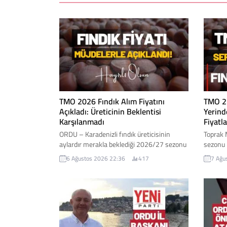
TMO 2026 Fındık Alım Fiyatını
TMO 25
Açıkladı: Üreticinin Beklentisi
Yerind
Karşılanmadı
Fiyatla
ORDU – Karadenizli fındık üreticisinin
Toprak 
aylardır merakla beklediği 2026/27 sezonu
sezonu i
kabuklu fındık alım fiyatları Toprak
fiyatla
6 Ağustos 2026 22:36
417
7 Ağu
Mahsulleri Ofisi (TMO) tarafından açıklandı.
serbest
Açıklanan fiyatlar, iktidar milletvekilleri
yaşanma
tarafından "müjde" olarak duyurulurken,
piyasada
üretici cephesinde ise beklentilerin altında
seviyel
kaldığı yönünde değerlendirmeler yapıldı.
genelind
İşte fındık fiyatı...