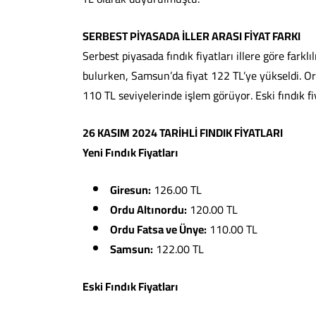
SERBEST PİYASADA İLLER ARASI FİYAT FARKI
Serbest piyasada fındık fiyatları illere göre fark
bulurken, Samsun’da fiyat 122 TL’ye yükseldi. Or
110 TL seviyelerinde işlem görüyor. Eski fındık f
26 KASIM 2024 TARİHLİ FINDIK FİYATLARI
Yeni Fındık Fiyatları
Giresun:
126.00 TL
Ordu Altınordu:
120.00 TL
Ordu Fatsa ve Ünye:
110.00 TL
Samsun:
122.00 TL
Eski Fındık Fiyatları