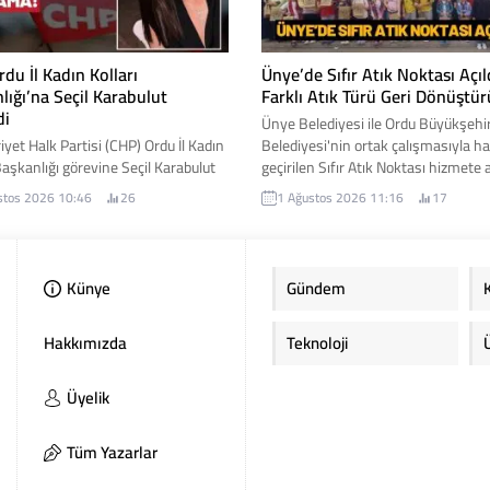
du İl Kadın Kolları
Ünye’de Sıfır Atık Noktası Açıl
lığı’na Seçil Karabulut
Farklı Atık Türü Geri Dönüştür
di
Ünye Belediyesi ile Ordu Büyükşehi
yet Halk Partisi (CHP) Ordu İl Kadın
Belediyesi'nin ortak çalışmasıyla h
Başkanlığı görevine Seçil Karabulut
geçirilen Sıfır Atık Noktası hizmete a
 Yeni görevine başlamasının
Yeni merkez sayesinde vatandaşlar,
stos 2026 10:46
26
1 Ağustos 2026 11:16
17
n açıklamalarda bulunan Karabulut,
dönüştürülebilir atıklarını kaynağın
rın toplumsal yaşamın her alanında
ayrıştırarak hem çevrenin korunma
lü temsil edilmesi için
hem de ülke ekonomisine katkı
klarını ifade etti. İşte detaylar...
sağlayabilecek.
Künye
Gündem
Hakkımızda
Teknoloji
Üyelik
Tüm Yazarlar