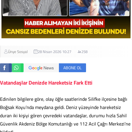
Ünye Sosyal
28 Nisan 2026 10:27
258
ABONE OL
Vatandaşlar Denizde Hareketsiz Fark Etti
Edinilen bilgilere göre, olay öğle saatlerinde Silifke ilçesine bağlı
Boğsak Koyu’nda meydana geldi. Deniz yüzeyinde hareketsiz
duran iki kişiyi gören çevredeki vatandaşlar, durumu hızla Sahil
Güvenlik Akdeniz Bölge Komutanlığı ve 112 Acil Çağrı Merkezi’ne