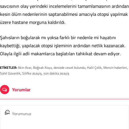
savcısının olay yerindeki incelemelerini tamamlamasının ardından
kesin ölüm nedenlerinin saptanabilmesi amacıyla otopsi yapılmak
üzere hastane morguna kaldırıldı.
Şahısların boğularak mı yoksa farklı bir nedenle mi hayatını
kaybettiği, yapılacak otopsi işleminin ardından netlik kazanacak.
Olayla ilgili adli makamlarca başlatılan tahkikat devam ediyor.
ETİKETLER:
Akin Acar
,
Boğsak Koyu
,
denizde ceset bulundu
,
Halil Çelik
,
Mersin haberleri
,
Sahil Güvenlik
,
Silifke asayiş
,
son dakika asayiş
Yorumlar