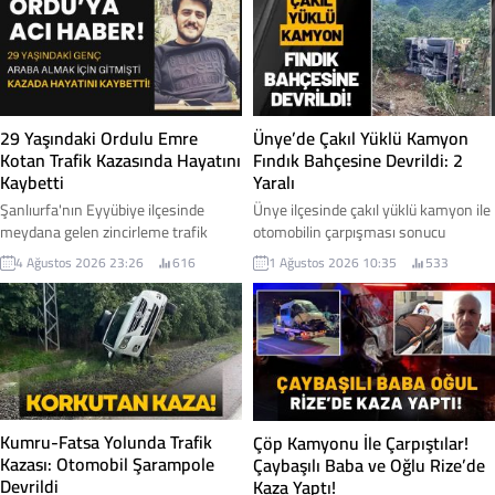
29 Yaşındaki Ordulu Emre
Ünye’de Çakıl Yüklü Kamyon
Kotan Trafik Kazasında Hayatını
Fındık Bahçesine Devrildi: 2
Kaybetti
Yaralı
Şanlıurfa'nın Eyyübiye ilçesinde
Ünye ilçesinde çakıl yüklü kamyon ile
meydana gelen zincirleme trafik
otomobilin çarpışması sonucu
kazasında, Ordu'nun Ulubey ilçesi
meydana gelen trafik kazasında iki
4 Ağustos 2026 23:26
616
1 Ağustos 2026 10:35
533
nüfusuna kayıtlı 29 yaşındaki Emre
kişi yaralanırken, kontrolden çıkan
Kotan hayatını kaybetti. Araba almak
kamyon yol kenarındaki fındık
için Şanlıurfa'ya gittiği öğrenilen
bahçesine savruldu. İşte detaylar...
gençten gelen acı haber, memleketini
yasa boğdu. İşte detaylar...
Kumru-Fatsa Yolunda Trafik
Çöp Kamyonu İle Çarpıştılar!
Kazası: Otomobil Şarampole
Çaybaşılı Baba ve Oğlu Rize’de
Devrildi
Kaza Yaptı!