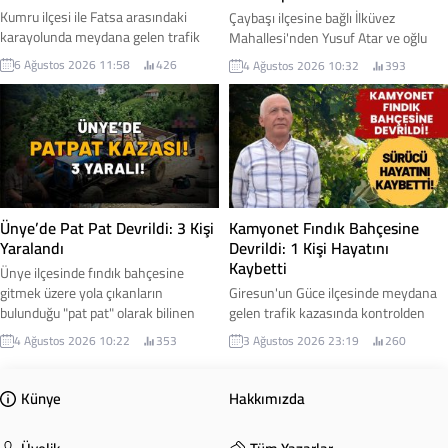
Kumru ilçesi ile Fatsa arasındaki
Çaybaşı ilçesine bağlı İlküvez
karayolunda meydana gelen trafik
Mahallesi'nden Yusuf Atar ve oğlu
kazasında bir otomobil şarampole
Okan Atar, Rize'de geçirdikleri trafik
6 Ağustos 2026 11:58
426
4 Ağustos 2026 10:32
393
devrildi.
kazasında yaralandı. Baba ve oğlunun
hastanede tedavi altına alındığı,
sağlık durumlarının iyi olduğu
öğrenildi.
Ünye’de Pat Pat Devrildi: 3 Kişi
Kamyonet Fındık Bahçesine
Yaralandı
Devrildi: 1 Kişi Hayatını
Kaybetti
Ünye ilçesinde fındık bahçesine
gitmek üzere yola çıkanların
Giresun'un Güce ilçesinde meydana
bulunduğu "pat pat" olarak bilinen
gelen trafik kazasında kontrolden
tarım aracının devrilmesi sonucu
çıkan kamyonetin fındık bahçesine
4 Ağustos 2026 10:22
353
3 Ağustos 2026 23:19
260
meydana gelen kazada 3 kişi
devrilmesi sonucu 62 yaşındaki
yaralandı.
Salim Çam yaşamını yitirdi.
Künye
Hakkımızda