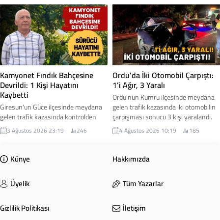
kazasında yaralandı. Baba ve oğlunun
meydana gelen kazada 3 kişi
hastanede tedavi altına alındığı,
yaralandı.
sağlık durumlarının iyi olduğu
öğrenildi.
Kamyonet Fındık Bahçesine
Ordu’da İki Otomobil Çarpıştı:
Devrildi: 1 Kişi Hayatını
1’i Ağır, 3 Yaralı
Kaybetti
Ordu'nun Kumru ilçesinde meydana
Giresun'un Güce ilçesinde meydana
gelen trafik kazasında iki otomobilin
gelen trafik kazasında kontrolden
çarpışması sonucu 3 kişi yaralandı.
çıkan kamyonetin fındık bahçesine
Yaralılardan birinin hayati
3 Ağustos 2026 23:19
246
4 Ağustos 2026 10:19
185
devrilmesi sonucu 62 yaşındaki
tehlikesinin bulunduğu öğrenildi. İşte
Salim Çam yaşamını yitirdi.
detaylar...
Künye
Hakkımızda
Üyelik
Tüm Yazarlar
Gizlilik Politikası
İletişim