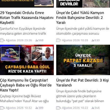
29 Yaşındaki Ordulu Emre
Ünye’de Çakıl Yüklü Kamyon
Kotan Trafik Kazasında Hayatını
Fındık Bahçesine Devrildi: 2
Kaybetti
Yaralı
Şanlıurfa'nın Eyyübiye ilçesinde
Ünye ilçesinde çakıl yüklü kamyon ile
meydana gelen zincirleme trafik
otomobilin çarpışması sonucu
kazasında, Ordu'nun Ulubey ilçesi
meydana gelen trafik kazasında iki
4 Ağustos 2026 23:26
568
1 Ağustos 2026 10:35
530
nüfusuna kayıtlı 29 yaşındaki Emre
kişi yaralanırken, kontrolden çıkan
Kotan hayatını kaybetti. Araba almak
kamyon yol kenarındaki fındık
için Şanlıurfa'ya gittiği öğrenilen
bahçesine savruldu. İşte detaylar...
gençten gelen acı haber, memleketini
yasa boğdu. İşte detaylar...
Çöp Kamyonu İle Çarpıştılar!
Ünye’de Pat Pat Devrildi: 3 Kişi
Çaybaşılı Baba ve Oğlu Rize’de
Yaralandı
Kaza Yaptı!
Ünye ilçesinde fındık bahçesine
Çaybaşı ilçesine bağlı İlküvez
gitmek üzere yola çıkanların
Mahallesi'nden Yusuf Atar ve oğlu
bulunduğu "pat pat" olarak bilinen
Okan Atar, Rize'de geçirdikleri trafik
tarım aracının devrilmesi sonucu
4 Ağustos 2026 10:32
389
4 Ağustos 2026 10:22
346