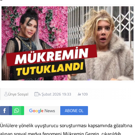
Ünye Sosyal
4 Şubat 2026 19:33
109
ABONE OL
Ünlülere yönelik uyuşturucu soruşturması kapsamında gözaltına
alınan sosyal medya fenomeni Mükremin Gezgin, çıkarıldığı