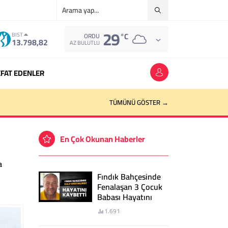
29
°C
BIST
ORDU
13.798,82
AZ BULUTLU
FAT EDENLER
TÜMÜNÜ GÖSTER →
En Çok Okunan Haberler
a
Fındık Bahçesinde
Fenalaşan 3 Çocuk
Babası Hayatını
Kaybetti
1.691