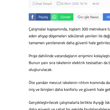
Ünye Sosyal
26 Mart 2026 16:16
40
Paylaş
Gönder
A
Çalışmalar kapsamında, toplam 300 metrekare ta
eden ahşap döşemeleri sökülerek yenileri ile değ
tamamen yenilenerek daha güvenli hale getirilec
Proje dahilinde vatandaşların erişimini kolaylaşt
Bunun yanı sıra iskelenin elektrik tesisatları d
oluşturulacak.
Öte yandan mevcut iskelenin rıhtım kısmında da d
iniş ve binişleri daha konforlu ve güvenli hale get
Gerçekleştirilecek çalışmalarla birlikte Ayışığı 
daha güvenli ve rahat bir şekilde faydalanabilec