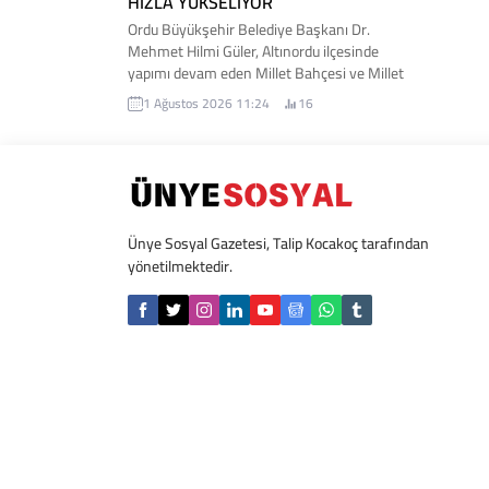
HIZLA YÜKSELİYOR
Ordu Büyükşehir Belediye Başkanı Dr.
Mehmet Hilmi Güler, Altınordu ilçesinde
yapımı devam eden Millet Bahçesi ve Millet
Düzü projelerinde incelemelerde bulundu.
1 Ağustos 2026 11:24
16
Çalışmaları yerinde takip eden Başkan
Güler, yüklenici firma yetkililerinden
projelerin son durumu hakkında bilgi aldı.
İşte detaylar...
Ünye Sosyal Gazetesi, Talip Kocakoç tarafından
yönetilmektedir.