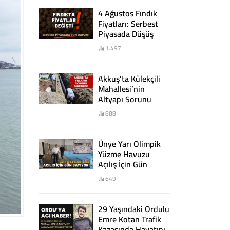
4 Ağustos Fındık
Fiyatları: Serbest
Piyasada Düşüş
Sürüyor!
1.497
Akkuş’ta Külekçili
Mahallesi’nin
Altyapı Sorunu
Giderildi
888
Ünye Yarı Olimpik
Yüzme Havuzu
Açılış İçin Gün
Sayıyor
649
29 Yaşındaki Ordulu
Emre Kotan Trafik
Kazasında Hayatını