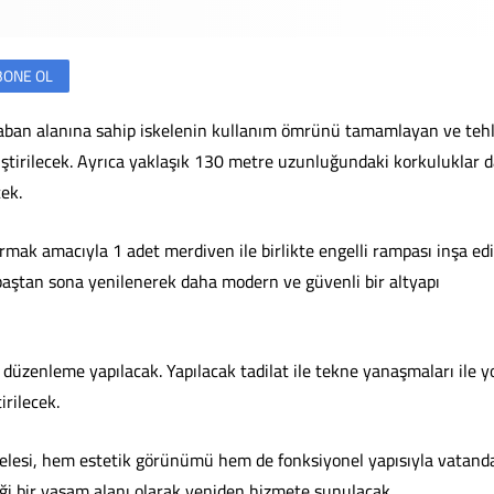
BONE OL
ban alanına sahip iskelenin kullanım ömrünü tamamlayan ve tehl
iştirilecek. Ayrıca yaklaşık 130 metre uzunluğundaki korkuluklar 
ek.
ırmak amacıyla 1 adet merdiven ile birlikte engelli rampası inşa edi
a baştan sona yenilenerek daha modern ve güvenli bir altyapı
üzenleme yapılacak. Yapılacak tadilat ile tekne yanaşmaları ile y
irilecek.
İskelesi, hem estetik görünümü hem de fonksiyonel yapısıyla vatand
eği bir yaşam alanı olarak yeniden hizmete sunulacak.