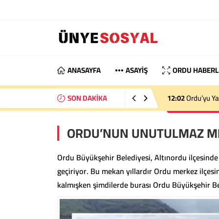
ANASAYFA
ASAYİŞ
ORDU HABERL
SON DAKİKA
12:02
Ordu’yu Ya
ORDU’NUN UNUTULMAZ MEKA
Ordu Büyükşehir Belediyesi, Altınordu ilçesinde
geçiriyor. Bu mekan yıllardır Ordu merkez ilçes
kalmışken şimdilerde burası Ordu Büyükşehir Bel