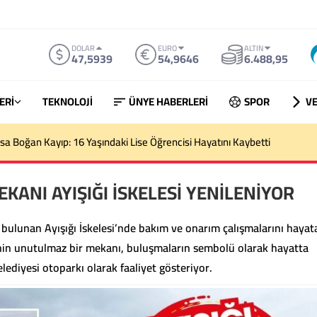
DOLAR
EURO
ALTIN
47,5939
54,9646
6.488,95
ERİ
TEKNOLOJİ
ÜNYE HABERLERİ
SPOR
VE
sa Boğan Kayıp: 16 Yaşındaki Lise Öğrencisi Hayatını Kaybetti
NI AYIŞIĞI İSKELESİ YENİLENİYOR
 bulunan Ayışığı İskelesi’nde bakım ve onarım çalışmalarını hayat
inin unutulmaz bir mekanı, buluşmaların sembolü olarak hayatta
ediyesi otoparkı olarak faaliyet gösteriyor.