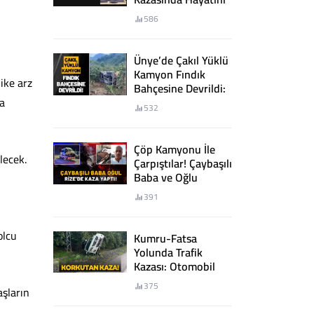
Kaybetti
586
Ünye’de Çakıl Yüklü
Kamyon Fındık
ike arz
Bahçesine Devrildi:
2 Yaralı
da
532
Çöp Kamyonu İle
lecek.
Çarpıştılar! Çaybaşılı
Baba ve Oğlu
Rize’de Kaza Yaptı!
391
olcu
Kumru-Fatsa
Yolunda Trafik
Kazası: Otomobil
Şarampole Devrildi
375
aşların