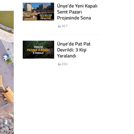
Ünye’de Yeni Kapalı
Semt Pazarı
Projesinde Sona
Yaklaşıldı
367
Ünye’de Pat Pat
Devrildi: 3 Kişi
Yaralandı
350