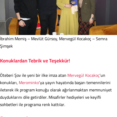
İbrahim Memiş – Mevlüt Gürsoy, Mervegül Kocakoç – Semra
Şimşek
Konuklardan Tebrik ve Teşekkür!
Öteberi Şov ile yeni bir ilke imza atan
Mervegül Kocakoç
‘un
konukları,
Merominko
‘ya yayın hayatında başarı temennilerini
ileterek ilk program konuğu olarak ağırlanmaktan memnuniyet
duyduklarını dile getirdiler. Misafirler hediyeleri ve keyifli
sohbetleri ile programa renk kattılar.