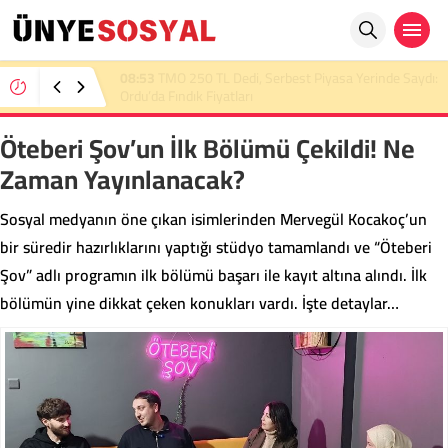
22:36
TMO 2026 Fındık Alım Fiyatını Açıkladı:
Üreticinin Beklentisi Karşılanmadı
Öteberi Şov’un İlk Bölümü Çekildi! Ne
Zaman Yayınlanacak?
Sosyal medyanın öne çıkan isimlerinden Mervegül Kocakoç’un
bir süredir hazırlıklarını yaptığı stüdyo tamamlandı ve “Öteberi
Şov” adlı programın ilk bölümü başarı ile kayıt altına alındı. İlk
bölümün yine dikkat çeken konukları vardı. İşte detaylar…