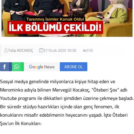
Talip KOCAKOÇ
27 Ocak 2025 10:30
510
ABONE OL
Sosyal medya genelinde milyonlarca kişiye hitap eden ve
Merominko adıyla bilinen Mervegül Kocakoç, “Öteberi Şov” adlı
Youtube programı ile dikkatleri şimdiden üzerine çekmeye başladı.
Bir süredir stüdyo hazırlıkları içinde olan genç fenomen, ilk
konuklarını misafir edebilmenin heyecanını yaşadı. İşte Öteberi
Şov’un İlk Konukları: