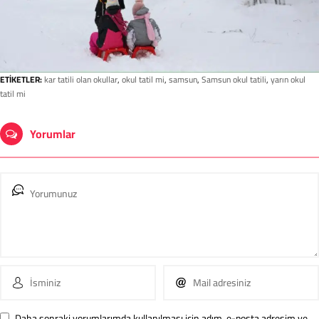
ETİKETLER:
kar tatili olan okullar
,
okul tatil mi
,
samsun
,
Samsun okul tatili
,
yarın okul
tatil mi
Yorumlar
Daha sonraki yorumlarımda kullanılması için adım, e-posta adresim ve