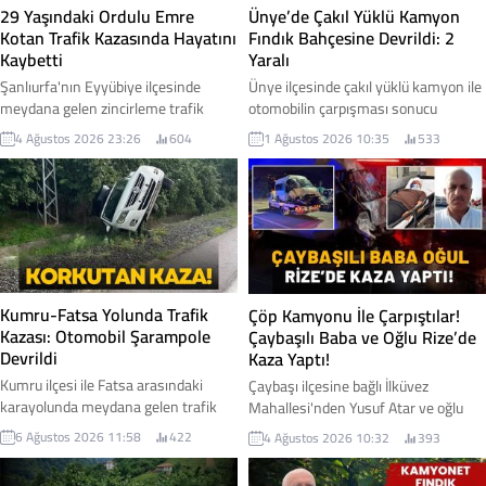
29 Yaşındaki Ordulu Emre
Ünye’de Çakıl Yüklü Kamyon
Kotan Trafik Kazasında Hayatını
Fındık Bahçesine Devrildi: 2
Kaybetti
Yaralı
Şanlıurfa'nın Eyyübiye ilçesinde
Ünye ilçesinde çakıl yüklü kamyon ile
meydana gelen zincirleme trafik
otomobilin çarpışması sonucu
kazasında, Ordu'nun Ulubey ilçesi
meydana gelen trafik kazasında iki
4 Ağustos 2026 23:26
604
1 Ağustos 2026 10:35
533
nüfusuna kayıtlı 29 yaşındaki Emre
kişi yaralanırken, kontrolden çıkan
Kotan hayatını kaybetti. Araba almak
kamyon yol kenarındaki fındık
için Şanlıurfa'ya gittiği öğrenilen
bahçesine savruldu. İşte detaylar...
gençten gelen acı haber, memleketini
yasa boğdu. İşte detaylar...
Kumru-Fatsa Yolunda Trafik
Çöp Kamyonu İle Çarpıştılar!
Kazası: Otomobil Şarampole
Çaybaşılı Baba ve Oğlu Rize’de
Devrildi
Kaza Yaptı!
Kumru ilçesi ile Fatsa arasındaki
Çaybaşı ilçesine bağlı İlküvez
karayolunda meydana gelen trafik
Mahallesi'nden Yusuf Atar ve oğlu
kazasında bir otomobil şarampole
Okan Atar, Rize'de geçirdikleri trafik
6 Ağustos 2026 11:58
422
4 Ağustos 2026 10:32
393
devrildi.
kazasında yaralandı. Baba ve oğlunun
hastanede tedavi altına alındığı,