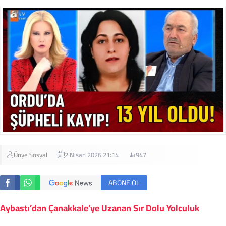
Ünye Sosyal
2 Nisan 2026 21:14
947
ABONE OL
Aybastı’dan Çanakkale’ye Uzanan Sır Dolu Yolculuk