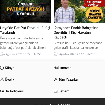
sağlık durumlarının iyi olduğu
öğrenildi.
Ünye’de Pat Pat Devrildi: 3 Kişi
Kamyonet Fındık Bahçesine
Yaralandı
Devrildi: 1 Kişi Hayatını
Kaybetti
Ünye ilçesinde fındık bahçesine
gitmek üzere yola çıkanların
Giresun'un Güce ilçesinde meydana
bulunduğu "pat pat" olarak bilinen
gelen trafik kazasında kontrolden
tarım aracının devrilmesi sonucu
çıkan kamyonetin fındık bahçesine
4 Ağustos 2026 10:22
353
3 Ağustos 2026 23:19
255
meydana gelen kazada 3 kişi
devrilmesi sonucu 62 yaşındaki
yaralandı.
Salim Çam yaşamını yitirdi.
Künye
Hakkımızda
Üyelik
Tüm Yazarlar
Gizlilik Politikası
İletişim