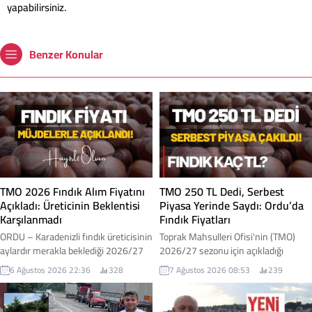
yapabilirsiniz.
Benzer Konular
TMO 2026 Fındık Alım Fiyatını
TMO 250 TL Dedi, Serbest
Açıkladı: Üreticinin Beklentisi
Piyasa Yerinde Saydı: Ordu’da
Karşılanmadı
Fındık Fiyatları
ORDU – Karadenizli fındık üreticisinin
Toprak Mahsulleri Ofisi'nin (TMO)
aylardır merakla beklediği 2026/27
2026/27 sezonu için açıkladığı
sezonu kabuklu fındık alım fiyatları
kabuklu fındık alım fiyatlarının
6 Ağustos 2026 22:36
328
7 Ağustos 2026 08:53
239
Toprak Mahsulleri Ofisi (TMO)
ardından Ordu genelinde serbest
tarafından açıklandı. Açıklanan
piyasada beklenen hareketlilik
fiyatlar, iktidar milletvekilleri
yaşanmadı. Açıklanan fiyatlara