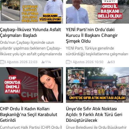
tarafından "müjde" olarak
rağmen piyasada işlem gören fındık
duyurulurken, üretici cephesinde ise
fiyatları düşük seviyelerde kalmayı
beklentilerin altında kaldığı yönünde
sürdürdü. İşte Ordu genelindeki
değerlendirmeler yapıldı. İşte fındık
serbest piyasa fındık fiyatı...
fiyatı...
Çaybaşı-İlküvez Yolunda Asfalt
YENİ Parti’nin Ordu’daki
Çalışmaları Başladı
Kurucu İl Başkanı Cihangir
Şimşek Oldu
Ordu'nun Çaybaşı ilçesinde uzun
yıllardır yapılması beklenen Çaybaşı-
YENİ Parti, Türkiye genelinde
İlküvez yolu için asfalt çalışmalarında
sürdürdüğü teşkilatlanma çalışmaları
ilk adım atıldı. Yüklenici firmanın iş
kapsamında Ordu'daki yapılanmasını
3 Ağustos 2026 22:03
114
1 Ağustos 2026 10:50
63
makineleriyle sahaya inmesiyle
başlattı. Parti Genel Merkezi
birlikte yol yapım çalışmalarına
tarafından alınan kararla, Ordu İl
resmen başlandı. Çaybaşı Belediye
Teşkilatı'nın kuruluş sürecini
Başkanı Mesut Karayiğit, çalışmalara
yürütmek üzere Cihangir Şimşek
ilişkin gelişmeyi sosyal medya
kurucu il başkanı olarak
hesabından yaptığı paylaşımla
görevlendirildi. İşte detaylar...
duyurdu. Karayiğit, Çaybaşı-İlküvez
hattında başlayan çalışmaların
CHP Ordu İl Kadın Kolları
Ünye’de Sıfır Atık Noktası
sadece bir yol projesi...
Başkanlığı’na Seçil Karabulut
Açıldı: 9 Farklı Atık Türü Geri
Getirildi
Dönüştürülecek
Cumhuriyet Halk Partisi (CHP) Ordu İl
Ünye Belediyesi ile Ordu Büyükşehir