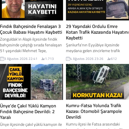
Fındık Bahçesinde Fenalaşan 3
29 Yaşındaki Ordulu Emre
Çocuk Babası Hayatını Kaybetti
Kotan Trafik Kazasında Hayatını
Kaybetti
Zonguldak'ın Alaplı ilçesinde fındık
bahçesinde çalıştığı sırada fenalaşan
Şanlıurfa'nın Eyyübiye ilçesinde
51 yaşındaki Mehmet Tepe,
meydana gelen zincirleme trafik
kaldırıldığı hastanede yapılan tüm
kazasında, Ordu'nun Ulubey ilçesi
3 Ağustos 2026 22:41
1.713
4 Ağustos 2026 23:26
612
müdahalelere rağmen yaşamını
nüfusuna kayıtlı 29 yaşındaki Emre
yitirdi.
Kotan hayatını kaybetti. Araba almak
için Şanlıurfa'ya gittiği öğrenilen
gençten gelen acı haber, memleketini
yasa boğdu. İşte detaylar...
Kumru-Fatsa Yolunda Trafik
Ünye’de Çakıl Yüklü Kamyon
Kazası: Otomobil Şarampole
Fındık Bahçesine Devrildi: 2
Devrildi
Yaralı
Kumru ilçesi ile Fatsa arasındaki
Ünye ilçesinde çakıl yüklü kamyon ile