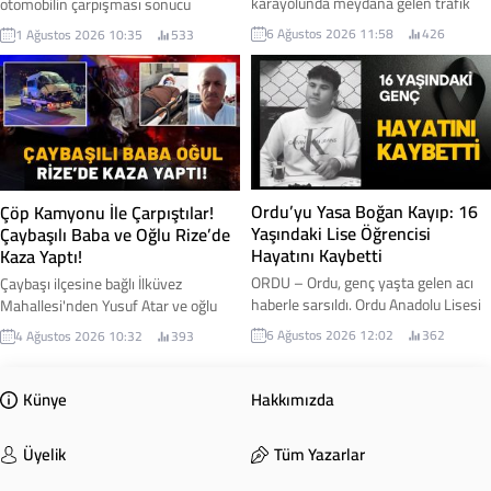
karayolunda meydana gelen trafik
otomobilin çarpışması sonucu
kazasında bir otomobil şarampole
meydana gelen trafik kazasında iki
6 Ağustos 2026 11:58
426
1 Ağustos 2026 10:35
533
devrildi.
kişi yaralanırken, kontrolden çıkan
kamyon yol kenarındaki fındık
bahçesine savruldu. İşte detaylar...
Ordu’yu Yasa Boğan Kayıp: 16
Çöp Kamyonu İle Çarpıştılar!
Yaşındaki Lise Öğrencisi
Çaybaşılı Baba ve Oğlu Rize’de
Hayatını Kaybetti
Kaza Yaptı!
ORDU – Ordu, genç yaşta gelen acı
Çaybaşı ilçesine bağlı İlküvez
haberle sarsıldı. Ordu Anadolu Lisesi
Mahallesi'nden Yusuf Atar ve oğlu
10. sınıf öğrencisi Çağın Ediz Çomu
Okan Atar, Rize'de geçirdikleri trafik
6 Ağustos 2026 12:02
362
4 Ağustos 2026 10:32
393
(16), hayatını kaybetti.
kazasında yaralandı. Baba ve oğlunun
hastanede tedavi altına alındığı,
sağlık durumlarının iyi olduğu
Künye
Hakkımızda
öğrenildi.
Üyelik
Tüm Yazarlar