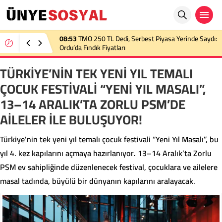
22:36
TMO 2026 Fındık Alım Fiyatını Açıkladı:
Üreticinin Beklentisi Karşılanmadı
TÜRKİYE’NİN TEK YENİ YIL TEMALI
ÇOCUK FESTİVALİ “YENİ YIL MASALI”,
13–14 ARALIK’TA ZORLU PSM’DE
AİLELER İLE BULUŞUYOR!
Türkiye’nin tek yeni yıl temalı çocuk festivali “Yeni Yıl Masalı”, bu
yıl 4. kez kapılarını açmaya hazırlanıyor. 13–14 Aralık’ta Zorlu
PSM ev sahipliğinde düzenlenecek festival, çocuklara ve ailelere
masal tadında, büyülü bir dünyanın kapılarını aralayacak.