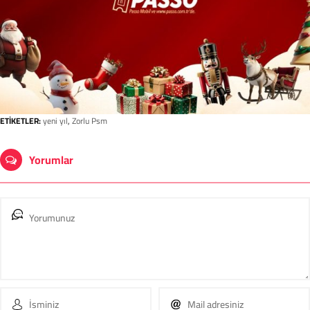
ETİKETLER:
yeni yıl
,
Zorlu Psm
Yorumlar