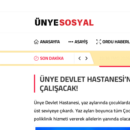
ANASAYFA
ASAYİŞ
ORDU HABERL
SON DAKİKA
22:36
TMO 2026 Fı
ÜNYE DEVLET HASTANESİ’
ÇALIŞACAK!
Ünye Devlet Hastanesi, yaz aylarında çocuklarda 
üst seviyeye çıkardı. Yaz ayları boyunca tüm Çoc
poliklinik hizmeti vererek ailelerin yanında olaca