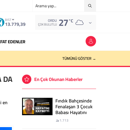
27
°C
BIST
ORDU
13.779,39
ÇOK BULUTLU
FAT EDENLER
TÜMÜNÜ GÖSTER →
A DA
En Çok Okunan Haberler
Fındık Bahçesinde
i en
Fenalaşan 3 Çocuk
Babası Hayatını
Kaybetti
1.713