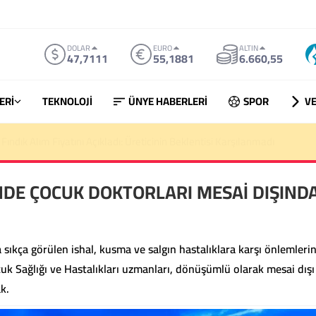
DOLAR
EURO
ALTIN
47,7111
55,1881
6.660,55
ERİ
TEKNOLOJİ
ÜNYE HABERLERİ
SPOR
VE
ndık Alım Fiyatını Açıkladı: Üreticinin Beklentisi Karşılanmadı
NDE ÇOCUK DOKTORLARI MESAİ DIŞIND
sıkça görülen ishal, kusma ve salgın hastalıklara karşı önlemlerin
uk Sağlığı ve Hastalıkları uzmanları, dönüşümlü olarak mesai dışı
k.