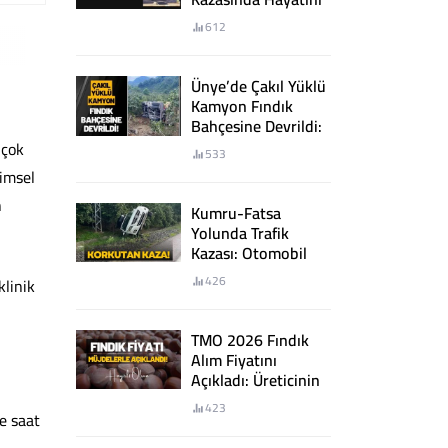
Kaybetti
612
Ünye’de Çakıl Yüklü
Kamyon Fındık
Bahçesine Devrildi:
2 Yaralı
 çok
533
simsel
n
Kumru-Fatsa
Yolunda Trafik
Kazası: Otomobil
Şarampole Devrildi
426
klinik
TMO 2026 Fındık
Alım Fiyatını
Açıkladı: Üreticinin
Beklentisi
423
Karşılanmadı
e saat