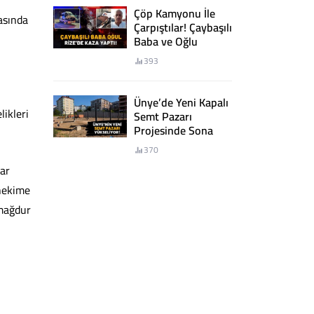
Çöp Kamyonu İle
asında
Çarpıştılar! Çaybaşılı
Baba ve Oğlu
Rize’de Kaza Yaptı!
393
Ünye’de Yeni Kapalı
ikleri
Semt Pazarı
Projesinde Sona
Yaklaşıldı
370
lar
 hekime
 mağdur