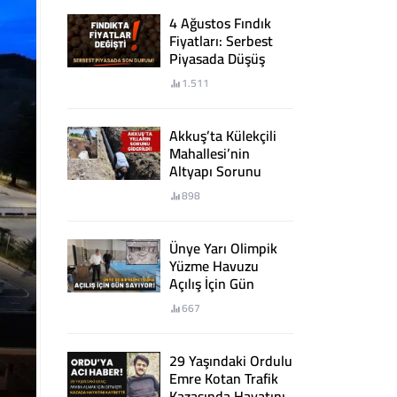
4 Ağustos Fındık
Fiyatları: Serbest
Piyasada Düşüş
Sürüyor!
1.511
Akkuş’ta Külekçili
Mahallesi’nin
Altyapı Sorunu
Giderildi
898
Ünye Yarı Olimpik
Yüzme Havuzu
Açılış İçin Gün
Sayıyor
667
29 Yaşındaki Ordulu
Emre Kotan Trafik
Kazasında Hayatını