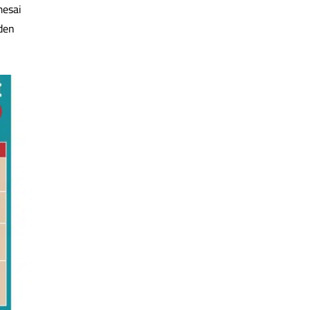
mesai
den