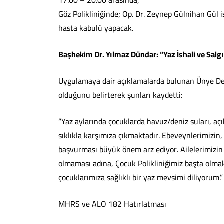
17.00 – 20.00 arasında,
Göz Polikliniğinde; Op. Dr. Zeynep Gülnihan Gül 
hasta kabulü yapacak.
Başhekim Dr. Yılmaz Dündar: “Yaz İshali ve Salgı
Uygulamaya dair açıklamalarda bulunan Ünye Devl
olduğunu belirterek şunları kaydetti:
“Yaz aylarında çocuklarda havuz/deniz suları, açık
sıklıkla karşımıza çıkmaktadır. Ebeveynlerimizi
başvurması büyük önem arz ediyor. Ailelerimizin
olmaması adına, Çocuk Polikliniğimiz başta olmak 
çocuklarımıza sağlıklı bir yaz mevsimi diliyorum.”
MHRS ve ALO 182 Hatırlatması