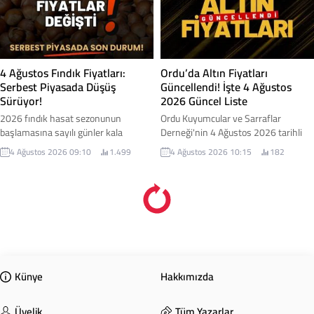
Ordu’da Altın Fiyatları
4 Ağustos Fındık Fiyatları:
Güncellendi! İşte 4 Ağustos
Serbest Piyasada Düşüş
2026 Güncel Liste
Sürüyor!
Ordu Kuyumcular ve Sarraflar
2026 fındık hasat sezonunun
Derneği'nin 4 Ağustos 2026 tarihli
başlamasına sayılı günler kala
tavsiye edilen alım-satım fiyatları
üreticinin gözü bir yandan Toprak
4 Ağustos 2026 10:15
182
4 Ağustos 2026 09:10
1.499
açıklandı. Haftanın ikinci işlem
Mahsulleri Ofisi'nin (TMO)
gününde altın piyasasında yukarı
açıklayacağı alım taban fiyatına, diğer
yönlü seyir devam ederken, gram
yandan ise serbest piyasadaki günlük
altın ve ziynet altınlarında yeni
fiyatlara çevrildi. Peki, şuan serbest
rakamlar dikkat çekti. Fiyatlar,
piyasada fındık kaç tl'den işlem
kuyumcularda gün içerisindeki piyasa
görüyor. İşte detaylar...
hareketlerine göre değişiklik
gösterebiliyor. İşte altın fiyatları...
Künye
Hakkımızda
Üyelik
Tüm Yazarlar