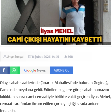
Ünye Sosyal
8 Şubat 2026 14:45
368
ABONE OL
Olay, sabah saatlerinde Çınarlık Mahallesi’nde bulunan Goginağa
Camii’nde meydana geldi. Edinilen bilgilere göre, sabah namazını
kıldıktan sonra cami cemaatiyle birlikte vakit geçiren İlyas Mehel,
cemaat tarafından ikram edilen çorbayı içtiği sırada aniden
fenalaştı.