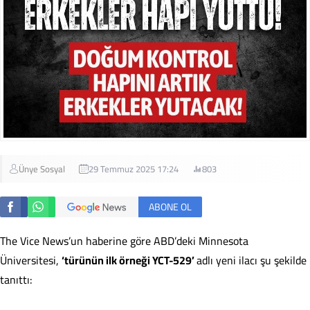
Ünye Sosyal
29 Temmuz 2025 17:24
803
ABONE OL
The Vice News’un haberine göre ABD’deki Minnesota
Üniversitesi,
‘türünün ilk örneği YCT-529’
adlı yeni ilacı şu şekilde
tanıttı: