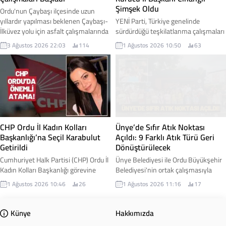
Şimşek Oldu
Ordu'nun Çaybaşı ilçesinde uzun
yıllardır yapılması beklenen Çaybaşı-
YENİ Parti, Türkiye genelinde
İlküvez yolu için asfalt çalışmalarında
sürdürdüğü teşkilatlanma çalışmaları
ilk adım atıldı. Yüklenici firmanın iş
kapsamında Ordu'daki yapılanmasını
3 Ağustos 2026 22:03
114
1 Ağustos 2026 10:50
63
makineleriyle sahaya inmesiyle
başlattı. Parti Genel Merkezi
birlikte yol yapım çalışmalarına
tarafından alınan kararla, Ordu İl
resmen başlandı. Çaybaşı Belediye
Teşkilatı'nın kuruluş sürecini
Başkanı Mesut Karayiğit, çalışmalara
yürütmek üzere Cihangir Şimşek
ilişkin gelişmeyi sosyal medya
kurucu il başkanı olarak
hesabından yaptığı paylaşımla
görevlendirildi. İşte detaylar...
duyurdu. Karayiğit, Çaybaşı-İlküvez
hattında başlayan çalışmaların
CHP Ordu İl Kadın Kolları
Ünye’de Sıfır Atık Noktası
sadece bir yol projesi...
Başkanlığı’na Seçil Karabulut
Açıldı: 9 Farklı Atık Türü Geri
Getirildi
Dönüştürülecek
Cumhuriyet Halk Partisi (CHP) Ordu İl
Ünye Belediyesi ile Ordu Büyükşehir
Kadın Kolları Başkanlığı görevine
Belediyesi'nin ortak çalışmasıyla
Seçil Karabulut atandı. Yeni görevine
hayata geçirilen Sıfır Atık Noktası
1 Ağustos 2026 10:46
26
1 Ağustos 2026 11:16
17
başlamasının ardından açıklamalarda
hizmete açıldı. Yeni merkez
bulunan Karabulut, kadınların
sayesinde vatandaşlar, geri
toplumsal yaşamın her alanında
dönüştürülebilir atıklarını kaynağında
Künye
Hakkımızda
daha güçlü temsil edilmesi için
ayrıştırarak hem çevrenin