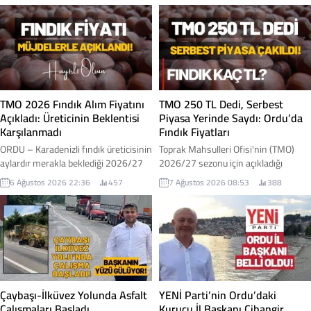
TMO 2026 Fındık Alım Fiyatını
TMO 250 TL Dedi, Serbest
Açıkladı: Üreticinin Beklentisi
Piyasa Yerinde Saydı: Ordu’da
Karşılanmadı
Fındık Fiyatları
ORDU – Karadenizli fındık üreticisinin
Toprak Mahsulleri Ofisi'nin (TMO)
aylardır merakla beklediği 2026/27
2026/27 sezonu için açıkladığı
sezonu kabuklu fındık alım fiyatları
kabuklu fındık alım fiyatlarının
6 Ağustos 2026 22:36
457
7 Ağustos 2026 08:53
388
Toprak Mahsulleri Ofisi (TMO)
ardından Ordu genelinde serbest
tarafından açıklandı. Açıklanan
piyasada beklenen hareketlilik
fiyatlar, iktidar milletvekilleri
yaşanmadı. Açıklanan fiyatlara
tarafından "müjde" olarak
rağmen piyasada işlem gören fındık
duyurulurken, üretici cephesinde ise
fiyatları düşük seviyelerde kalmayı
beklentilerin altında kaldığı yönünde
sürdürdü. İşte Ordu genelindeki
değerlendirmeler yapıldı. İşte fındık
serbest piyasa fındık fiyatı...
fiyatı...
Çaybaşı-İlküvez Yolunda Asfalt
YENİ Parti’nin Ordu’daki
Çalışmaları Başladı
Kurucu İl Başkanı Cihangir