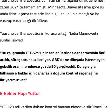
YourChoice Therapeutics bu ilacın birinci aşama klinik denemesini
zaten 2024’te tamamlamıştı. Minnesota Üniversitesi’ne göre şu
anda ikinci aşama testlerle ilacın güvenli olup olmadığı ve işe
yarayıp yaramadığı ölçülüyor.
YourChoice Therapeutics’in kurucu ortağı Nadja Mannowetz
şunları söyledi:
“Bu çalışmayla YCT-529’un insanlar üstünde denenmesinin önü
açıldı, süreç sorunsuz ilerliyor.
ABD’de ve dünyada istenmeyen
gebelik oranı neredeyse yüzde 50’ye yükseldi. Dolayısıyla
bilhassa erkekler için daha fazla doğum kontrol seçeneğine
ihtiyacımız var.”
Erkekler Hapı Yuttu!
YCT-529 adı verilen doğum kontrol hapının piyasaya sürülmesi ile