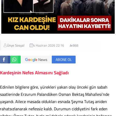
Ünye Sosyal
4 Haziran 2026 22:16
868
ABONE OL
Kardeşinin Nefes Almasını Sağladı
Edinilen bilgilere göre, yürekleri yakan olay önceki gün sabah
saatlerinde Erzurum Palandöken Osman Bektaş Mahallesi’nde
yaşandı. Ailece masada oldukları esnada Şeyma Tutaş aniden
rahatsızlanarak nefessiz kaldı. Durumun ciddiyetini fark eden