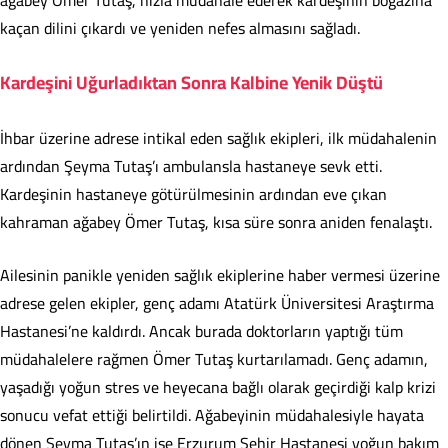
ağabey Ömer Tutaş, hızla müdahale ederek kardeşinin boğazına
kaçan dilini çıkardı ve yeniden nefes almasını sağladı.
Kardeşini Uğurladıktan Sonra Kalbine Yenik Düştü
İhbar üzerine adrese intikal eden sağlık ekipleri, ilk müdahalenin
ardından Şeyma Tutaş’ı ambulansla hastaneye sevk etti.
Kardeşinin hastaneye götürülmesinin ardından eve çıkan
kahraman ağabey Ömer Tutaş, kısa süre sonra aniden fenalaştı.
Ailesinin panikle yeniden sağlık ekiplerine haber vermesi üzerine
adrese gelen ekipler, genç adamı Atatürk Üniversitesi Araştırma
Hastanesi’ne kaldırdı. Ancak burada doktorların yaptığı tüm
müdahalelere rağmen Ömer Tutaş kurtarılamadı. Genç adamın,
yaşadığı yoğun stres ve heyecana bağlı olarak geçirdiği kalp krizi
sonucu vefat ettiği belirtildi. Ağabeyinin müdahalesiyle hayata
dönen Şeyma Tutaş’ın ise Erzurum Şehir Hastanesi yoğun bakım