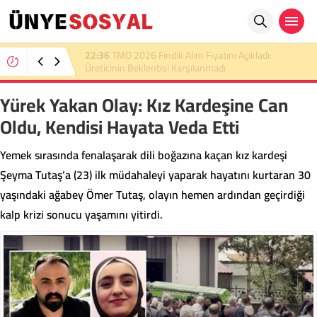
22:36
TMO 2026 Fındık Alım Fiyatını Açıkladı:
Üreticinin Beklentisi Karşılanmadı
Yürek Yakan Olay: Kız Kardeşine Can
Oldu, Kendisi Hayata Veda Etti
Yemek sırasında fenalaşarak dili boğazına kaçan kız kardeşi
Şeyma Tutaş’a (23) ilk müdahaleyi yaparak hayatını kurtaran 30
yaşındaki ağabey Ömer Tutaş, olayın hemen ardından geçirdiği
kalp krizi sonucu yaşamını yitirdi.