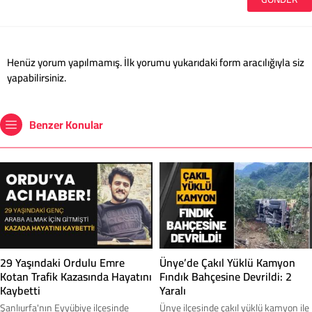
Henüz yorum yapılmamış. İlk yorumu yukarıdaki form aracılığıyla siz
yapabilirsiniz.
Benzer Konular
29 Yaşındaki Ordulu Emre
Ünye’de Çakıl Yüklü Kamyon
Kotan Trafik Kazasında Hayatını
Fındık Bahçesine Devrildi: 2
Kaybetti
Yaralı
Şanlıurfa'nın Eyyübiye ilçesinde
Ünye ilçesinde çakıl yüklü kamyon ile