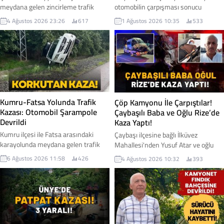
meydana gelen zincirleme trafik
otomobilin çarpışması sonucu
kazasında, Ordu'nun Ulubey ilçesi
meydana gelen trafik kazasında iki
4 Ağustos 2026 23:26
617
1 Ağustos 2026 10:35
533
nüfusuna kayıtlı 29 yaşındaki Emre
kişi yaralanırken, kontrolden çıkan
Kotan hayatını kaybetti. Araba almak
kamyon yol kenarındaki fındık
için Şanlıurfa'ya gittiği öğrenilen
bahçesine savruldu. İşte detaylar...
gençten gelen acı haber, memleketini
yasa boğdu. İşte detaylar...
Kumru-Fatsa Yolunda Trafik
Çöp Kamyonu İle Çarpıştılar!
Kazası: Otomobil Şarampole
Çaybaşılı Baba ve Oğlu Rize’de
Devrildi
Kaza Yaptı!
Kumru ilçesi ile Fatsa arasındaki
Çaybaşı ilçesine bağlı İlküvez
karayolunda meydana gelen trafik
Mahallesi'nden Yusuf Atar ve oğlu
kazasında bir otomobil şarampole
Okan Atar, Rize'de geçirdikleri trafik
6 Ağustos 2026 11:58
426
4 Ağustos 2026 10:32
393
devrildi.
kazasında yaralandı. Baba ve oğlunun
hastanede tedavi altına alındığı,
sağlık durumlarının iyi olduğu
öğrenildi.