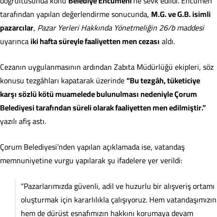
doğrultusunda konu
Belediye Encümeni
’ne sevk edildi. Encümen
tarafından yapılan değerlendirme sonucunda,
M.G. ve G.B. isimli
pazarcılar
,
Pazar Yerleri Hakkında Yönetmeliğin 26/b maddesi
uyarınca
iki hafta süreyle faaliyetten men cezası
aldı.
Cezanın uygulanmasının ardından Zabıta Müdürlüğü ekipleri, söz
konusu tezgâhları kapatarak üzerinde
“Bu tezgâh, tüketiciye
karşı sözlü kötü muamelede bulunulması nedeniyle Çorum
Belediyesi tarafından süreli olarak faaliyetten men edilmiştir.”
yazılı afiş astı.
Çorum Belediyesi’nden yapılan açıklamada ise, vatandaş
memnuniyetine vurgu yapılarak şu ifadelere yer verildi:
“Pazarlarımızda güvenli, adil ve huzurlu bir alışveriş ortamı
oluşturmak için kararlılıkla çalışıyoruz. Hem vatandaşımızın
hem de dürüst esnafımızın hakkını korumaya devam