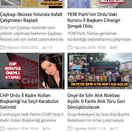
Çaybaşı-İlküvez Yolunda Asfalt
YENİ Parti’nin Ordu’daki
Çalışmaları Başladı
Kurucu İl Başkanı Cihangir
Şimşek Oldu
Ordu'nun Çaybaşı ilçesinde uzun
yıllardır yapılması beklenen Çaybaşı-
YENİ Parti, Türkiye genelinde
İlküvez yolu için asfalt çalışmalarında
sürdürdüğü teşkilatlanma çalışmaları
ilk adım atıldı. Yüklenici firmanın iş
kapsamında Ordu'daki yapılanmasını
3 Ağustos 2026 22:03
113
1 Ağustos 2026 10:50
60
makineleriyle sahaya inmesiyle
başlattı. Parti Genel Merkezi
birlikte yol yapım çalışmalarına
tarafından alınan kararla, Ordu İl
resmen başlandı. Çaybaşı Belediye
Teşkilatı'nın kuruluş sürecini
Başkanı Mesut Karayiğit, çalışmalara
yürütmek üzere Cihangir Şimşek
ilişkin gelişmeyi sosyal medya
kurucu il başkanı olarak
hesabından yaptığı paylaşımla
görevlendirildi. İşte detaylar...
duyurdu. Karayiğit, Çaybaşı-İlküvez
hattında başlayan çalışmaların
CHP Ordu İl Kadın Kolları
Ünye’de Sıfır Atık Noktası
sadece bir yol projesi...
Başkanlığı’na Seçil Karabulut
Açıldı: 9 Farklı Atık Türü Geri
Getirildi
Dönüştürülecek
Cumhuriyet Halk Partisi (CHP) Ordu İl
Ünye Belediyesi ile Ordu Büyükşehir
Kadın Kolları Başkanlığı görevine
Belediyesi'nin ortak çalışmasıyla
Seçil Karabulut atandı. Yeni görevine
hayata geçirilen Sıfır Atık Noktası
1 Ağustos 2026 10:46
24
1 Ağustos 2026 11:16
17
başlamasının ardından açıklamalarda
hizmete açıldı. Yeni merkez