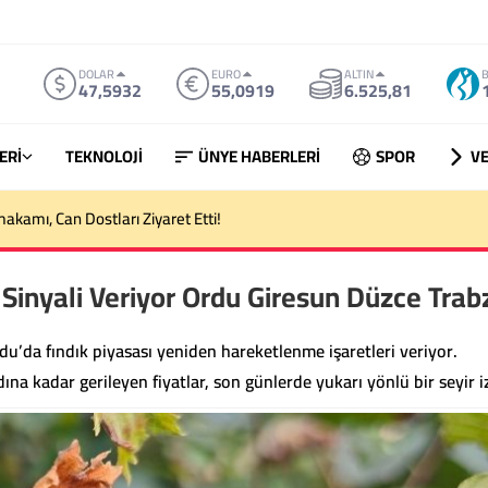
DOLAR
EURO
ALTIN
B
47,5932
55,0919
6.525,81
ERİ
TEKNOLOJİ
ÜNYE HABERLERİ
SPOR
VE
ki Ordulu Emre Kotan Trafik Kazasında Hayatını Kaybetti
 Sinyali Veriyor Ordu Giresun Düzce Tra
u’da fındık piyasası yeniden hareketlenme işaretleri veriyor.
a kadar gerileyen fiyatlar, son günlerde yukarı yönlü bir seyir iz