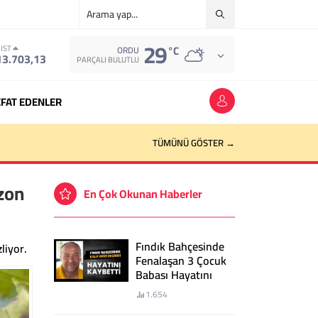
29
°C
IST
ORDU
13.703,13
PARÇALI BULUTLU
FAT EDENLER
TÜMÜNÜ GÖSTER →
bzon
En Çok Okunan Haberler
Fındık Bahçesinde
liyor.
Fenalaşan 3 Çocuk
Babası Hayatını
Kaybetti
1.654