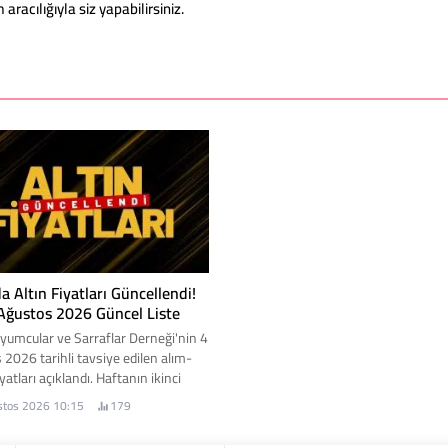
acılığıyla siz yapabilirsiniz.
a Altın Fiyatları Güncellendi!
 Ağustos 2026 Güncel Liste
yumcular ve Sarraflar Derneği'nin 4
 2026 tarihli tavsiye edilen alım-
yatları açıklandı. Haftanın ikinci
ününde altın piyasasında yukarı
stos 2026 10:15
179
eyir devam ederken, gram altın ve
ltınlarında yeni rakamlar dikkat