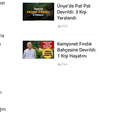
zon
Ünye’de Pat Pat
Devrildi: 3 Kişi
Yaralandı
345
ha
n
Kamyonet Fındık
Bahçesine Devrildi:
1 Kişi Hayatını
Kaybetti
244
m
ğını