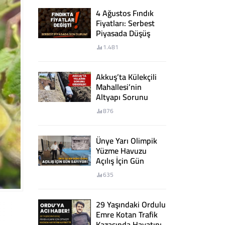
4 Ağustos Fındık
Fiyatları: Serbest
Piyasada Düşüş
Sürüyor!
1.481
Akkuş’ta Külekçili
Mahallesi’nin
Altyapı Sorunu
Giderildi
876
Ünye Yarı Olimpik
Yüzme Havuzu
Açılış İçin Gün
Sayıyor
635
29 Yaşındaki Ordulu
Emre Kotan Trafik
Kazasında Hayatını