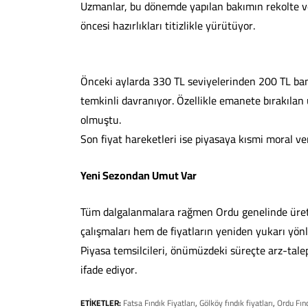
Uzmanlar, bu dönemde yapılan bakımın rekolte ve k
öncesi hazırlıkları titizlikle yürütüyor.
Önceki aylarda 330 TL seviyelerinden 200 TL ba
temkinli davranıyor. Özellikle emanete bırakılan
olmuştu.
Son fiyat hareketleri ise piyasaya kısmi moral ver
Yeni Sezondan Umut Var
Tüm dalgalanmalara rağmen Ordu genelinde üreti
çalışmaları hem de fiyatların yeniden yukarı yönl
Piyasa temsilcileri, önümüzdeki süreçte arz-talep 
ifade ediyor.
ETİKETLER:
Fatsa Fındık Fiyatları
,
Gölköy fındık fiyatları
,
Ordu Fınd