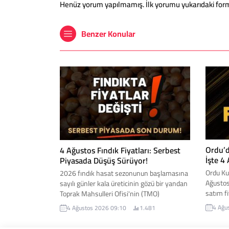
Henüz yorum yapılmamış. İlk yorumu yukarıdaki form ar
Benzer Konular
Ordu’d
4 Ağustos Fındık Fiyatları: Serbest
İşte 4
Piyasada Düşüş Sürüyor!
Ordu Ku
2026 fındık hasat sezonunun başlamasına
Ağustos
sayılı günler kala üreticinin gözü bir yandan
satım fi
Toprak Mahsulleri Ofisi'nin (TMO)
işlem g
açıklayacağı alım taban fiyatına, diğer
4 Ağu
4 Ağustos 2026 09:10
1.481
yönlü s
yandan ise serbest piyasadaki günlük
ziynet a
fiyatlara çevrildi. Peki, şuan serbest