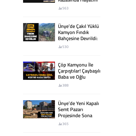
Kaybetti
563
Ünye’de Çakıl Yüklü
Kamyon Fındık
Bahçesine Devrildi:
2 Yaralı
530
Çöp Kamyonu İle
Çarpıştılar! Çaybaşılı
Baba ve Oğlu
Rize’de Kaza Yaptı!
388
Ünye’de Yeni Kapalı
Semt Pazarı
Projesinde Sona
Yaklaşıldı
365