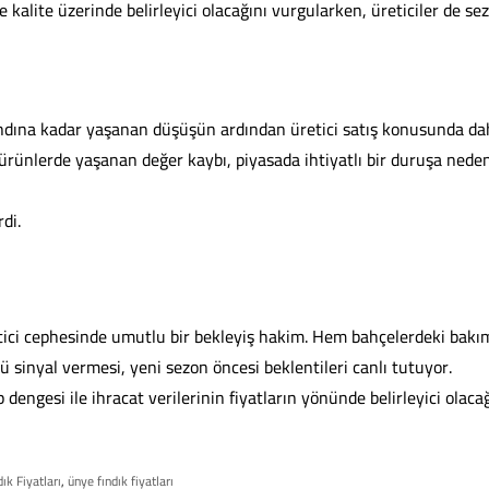
alite üzerinde belirleyici olacağını vurgularken, üreticiler de se
ndına kadar yaşanan düşüşün ardından üretici satış konusunda da
 ürünlerde yaşanan değer kaybı, piyasada ihtiyatlı bir duruşa nede
di.
ci cephesinde umutlu bir bekleyiş hakim. Hem bahçelerdeki bakı
ü sinyal vermesi, yeni sezon öncesi beklentileri canlı tutuyor.
dengesi ile ihracat verilerinin fiyatların yönünde belirleyici olaca
ık Fiyatları
,
ünye fındık fiyatları