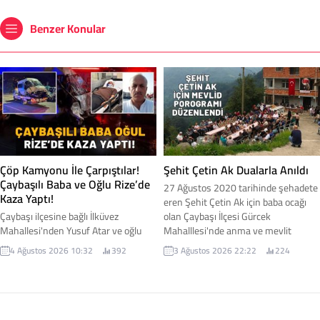
Benzer Konular
Çöp Kamyonu İle Çarpıştılar!
Şehit Çetin Ak Dualarla Anıldı
Çaybaşılı Baba ve Oğlu Rize’de
27 Ağustos 2020 tarihinde şehadete
Kaza Yaptı!
eren Şehit Çetin Ak için baba ocağı
Çaybaşı ilçesine bağlı İlküvez
olan Çaybaşı İlçesi Gürcek
Mahallesi'nden Yusuf Atar ve oğlu
Mahalllesi'nde anma ve mevlit
Okan Atar, Rize'de geçirdikleri trafik
programı düzenlendi. Programa ilçe
4 Ağustos 2026 10:32
392
3 Ağustos 2026 22:22
224
kazasında yaralandı. Baba ve oğlunun
protokolünün yanı sıra bölge halkı ve
hastanede tedavi altına alındığı,
çevre ilçelerden çok sayıda vatandaş
sağlık durumlarının iyi olduğu
katıldı.
öğrenildi.