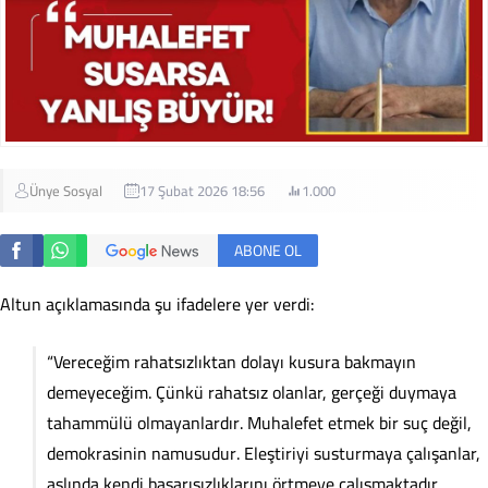
Ünye Sosyal
17 Şubat 2026 18:56
1.000
ABONE OL
Altun açıklamasında şu ifadelere yer verdi:
“Vereceğim rahatsızlıktan dolayı kusura bakmayın
demeyeceğim. Çünkü rahatsız olanlar, gerçeği duymaya
tahammülü olmayanlardır. Muhalefet etmek bir suç değil,
demokrasinin namusudur. Eleştiriyi susturmaya çalışanlar,
aslında kendi başarısızlıklarını örtmeye çalışmaktadır.