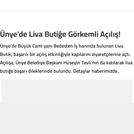
sayesinde vatandaşlar, geri
dönüştürülebilir atıklarını kaynağında
ayrıştırarak hem çevrenin
korunmasına hem de ülke
ekonomisine katkı sağlayabilecek.
Ünye’de Liva Butiğe Görkemli Açılış!
Ünye’de Büyük Cami yanı Bedesten İş hanında bulunan Liva
Butik, başarılı bir açılış etkinliğiyle kapılarını ziyaretçilerine açtı.
Açılışa, Ünye Belediye Başkanı Hüseyin Tavlı’nın da katılarak liva
butiğe başarı dileklerinde bulundu. Detaylar haberimizde..