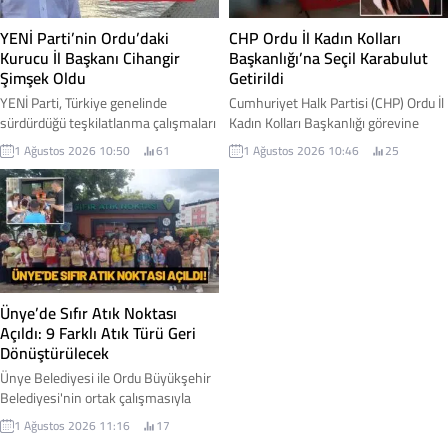
değerlendirmeler yapıldı. İşte fındık
duyurdu. Karayiğit, Çaybaşı-İlküvez
fiyatı...
hattında başlayan çalışmaların
YENİ Parti’nin Ordu’daki
CHP Ordu İl Kadın Kolları
sadece bir yol projesi...
Kurucu İl Başkanı Cihangir
Başkanlığı’na Seçil Karabulut
Şimşek Oldu
Getirildi
YENİ Parti, Türkiye genelinde
Cumhuriyet Halk Partisi (CHP) Ordu İl
sürdürdüğü teşkilatlanma çalışmaları
Kadın Kolları Başkanlığı görevine
kapsamında Ordu'daki yapılanmasını
Seçil Karabulut atandı. Yeni görevine
1 Ağustos 2026 10:50
61
1 Ağustos 2026 10:46
25
başlattı. Parti Genel Merkezi
başlamasının ardından açıklamalarda
tarafından alınan kararla, Ordu İl
bulunan Karabulut, kadınların
Teşkilatı'nın kuruluş sürecini
toplumsal yaşamın her alanında
yürütmek üzere Cihangir Şimşek
daha güçlü temsil edilmesi için
kurucu il başkanı olarak
çalışacaklarını ifade etti. İşte
görevlendirildi. İşte detaylar...
detaylar...
Ünye’de Sıfır Atık Noktası
Açıldı: 9 Farklı Atık Türü Geri
Dönüştürülecek
Ünye Belediyesi ile Ordu Büyükşehir
Belediyesi'nin ortak çalışmasıyla
hayata geçirilen Sıfır Atık Noktası
1 Ağustos 2026 11:16
17
hizmete açıldı. Yeni merkez