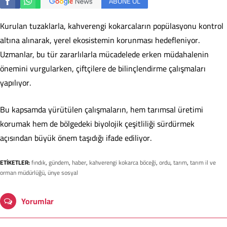
ABONE OL
Kurulan tuzaklarla, kahverengi kokarcaların popülasyonu kontrol
altına alınarak, yerel ekosistemin korunması hedefleniyor.
Uzmanlar, bu tür zararlılarla mücadelede erken müdahalenin
önemini vurgularken, çiftçilere de bilinçlendirme çalışmaları
yapılıyor.
Bu kapsamda yürütülen çalışmaların, hem tarımsal üretimi
korumak hem de bölgedeki biyolojik çeşitliliği sürdürmek
açısından büyük önem taşıdığı ifade ediliyor.
ETİKETLER:
fındık
,
gündem
,
haber
,
kahverengi kokarca böceği
,
ordu
,
tarım
,
tarım il ve
orman müdürlüğü
,
ünye sosyal
Yorumlar