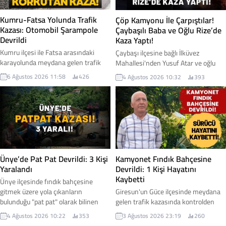
Kumru-Fatsa Yolunda Trafik
Çöp Kamyonu İle Çarpıştılar!
Kazası: Otomobil Şarampole
Çaybaşılı Baba ve Oğlu Rize’de
Devrildi
Kaza Yaptı!
Kumru ilçesi ile Fatsa arasındaki
Çaybaşı ilçesine bağlı İlküvez
karayolunda meydana gelen trafik
Mahallesi'nden Yusuf Atar ve oğlu
kazasında bir otomobil şarampole
Okan Atar, Rize'de geçirdikleri trafik
6 Ağustos 2026 11:58
426
4 Ağustos 2026 10:32
393
devrildi.
kazasında yaralandı. Baba ve oğlunun
hastanede tedavi altına alındığı,
sağlık durumlarının iyi olduğu
öğrenildi.
Ünye’de Pat Pat Devrildi: 3 Kişi
Kamyonet Fındık Bahçesine
Yaralandı
Devrildi: 1 Kişi Hayatını
Kaybetti
Ünye ilçesinde fındık bahçesine
gitmek üzere yola çıkanların
Giresun'un Güce ilçesinde meydana
bulunduğu "pat pat" olarak bilinen
gelen trafik kazasında kontrolden
tarım aracının devrilmesi sonucu
çıkan kamyonetin fındık bahçesine
4 Ağustos 2026 10:22
353
3 Ağustos 2026 23:19
260
meydana gelen kazada 3 kişi
devrilmesi sonucu 62 yaşındaki