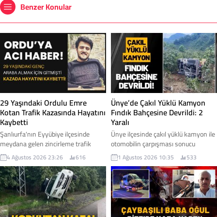
Benzer Konular
29 Yaşındaki Ordulu Emre
Ünye’de Çakıl Yüklü Kamyon
Kotan Trafik Kazasında Hayatını
Fındık Bahçesine Devrildi: 2
Kaybetti
Yaralı
Şanlıurfa'nın Eyyübiye ilçesinde
Ünye ilçesinde çakıl yüklü kamyon ile
meydana gelen zincirleme trafik
otomobilin çarpışması sonucu
kazasında, Ordu'nun Ulubey ilçesi
meydana gelen trafik kazasında iki
4 Ağustos 2026 23:26
616
1 Ağustos 2026 10:35
533
nüfusuna kayıtlı 29 yaşındaki Emre
kişi yaralanırken, kontrolden çıkan
Kotan hayatını kaybetti. Araba almak
kamyon yol kenarındaki fındık
için Şanlıurfa'ya gittiği öğrenilen
bahçesine savruldu. İşte detaylar...
gençten gelen acı haber, memleketini
yasa boğdu. İşte detaylar...