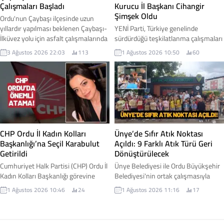
Çalışmaları Başladı
Kurucu İl Başkanı Cihangir
Şimşek Oldu
Ordu'nun Çaybaşı ilçesinde uzun
yıllardır yapılması beklenen Çaybaşı-
YENİ Parti, Türkiye genelinde
İlküvez yolu için asfalt çalışmalarında
sürdürdüğü teşkilatlanma çalışmaları
ilk adım atıldı. Yüklenici firmanın iş
kapsamında Ordu'daki yapılanmasını
3 Ağustos 2026 22:03
113
1 Ağustos 2026 10:50
60
makineleriyle sahaya inmesiyle
başlattı. Parti Genel Merkezi
birlikte yol yapım çalışmalarına
tarafından alınan kararla, Ordu İl
resmen başlandı. Çaybaşı Belediye
Teşkilatı'nın kuruluş sürecini
Başkanı Mesut Karayiğit, çalışmalara
yürütmek üzere Cihangir Şimşek
ilişkin gelişmeyi sosyal medya
kurucu il başkanı olarak
hesabından yaptığı paylaşımla
görevlendirildi. İşte detaylar...
duyurdu. Karayiğit, Çaybaşı-İlküvez
hattında başlayan çalışmaların
CHP Ordu İl Kadın Kolları
Ünye’de Sıfır Atık Noktası
sadece bir yol projesi...
Başkanlığı’na Seçil Karabulut
Açıldı: 9 Farklı Atık Türü Geri
Getirildi
Dönüştürülecek
Cumhuriyet Halk Partisi (CHP) Ordu İl
Ünye Belediyesi ile Ordu Büyükşehir
Kadın Kolları Başkanlığı görevine
Belediyesi'nin ortak çalışmasıyla
Seçil Karabulut atandı. Yeni görevine
hayata geçirilen Sıfır Atık Noktası
1 Ağustos 2026 10:46
24
1 Ağustos 2026 11:16
17
başlamasının ardından açıklamalarda
hizmete açıldı. Yeni merkez
bulunan Karabulut, kadınların
sayesinde vatandaşlar, geri
toplumsal yaşamın her alanında
dönüştürülebilir atıklarını kaynağında