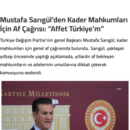
daha güçlü temsil edilmesi için
ayrıştırarak hem çevrenin
çalışacaklarını ifade etti. İşte
korunmasına hem de ülke
detaylar...
ekonomisine katkı sağlayabilecek.
Mustafa Sarıgül’den Kader Mahkumları
İçin Af Çağrısı: “Affet Türkiye’m”
Türkiye Değişim Partisi’nin genel Başkanı Mustafa Sarıgül, kader
mahkumları için genel af çağrısında bulundu. Sarıgül, yaklaşan
yılbaşı öncesinde yaptığı açıklamada, yıllardır af bekleyen
mahkumların ve ailelerinin umutlarına dikkat çekerek
kamuoyuna seslendi.