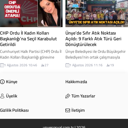
resmen başlandı. Çaybaşı Belediye
Teşkilatı'nın kuruluş sürecini
Başkanı Mesut Karayiğit, çalışmalara
yürütmek üzere Cihangir Şimşek
ilişkin gelişmeyi sosyal medya
kurucu il başkanı olarak
hesabından yaptığı paylaşımla
görevlendirildi. İşte detaylar...
duyurdu. Karayiğit, Çaybaşı-İlküvez
hattında başlayan çalışmaların
CHP Ordu İl Kadın Kolları
Ünye’de Sıfır Atık Noktası
sadece bir yol projesi...
Başkanlığı’na Seçil Karabulut
Açıldı: 9 Farklı Atık Türü Geri
Getirildi
Dönüştürülecek
Cumhuriyet Halk Partisi (CHP) Ordu İl
Ünye Belediyesi ile Ordu Büyükşehir
Kadın Kolları Başkanlığı görevine
Belediyesi'nin ortak çalışmasıyla
Seçil Karabulut atandı. Yeni görevine
hayata geçirilen Sıfır Atık Noktası
1 Ağustos 2026 10:46
27
1 Ağustos 2026 11:16
19
başlamasının ardından açıklamalarda
hizmete açıldı. Yeni merkez
bulunan Karabulut, kadınların
sayesinde vatandaşlar, geri
toplumsal yaşamın her alanında
dönüştürülebilir atıklarını kaynağında
Künye
Hakkımızda
daha güçlü temsil edilmesi için
ayrıştırarak hem çevrenin
çalışacaklarını ifade etti. İşte
korunmasına hem de ülke
Üyelik
Tüm Yazarlar
detaylar...
ekonomisine katkı sağlayabilecek.
Gizlilik Politikası
İletişim
unyesosyal.com.tr | 2026