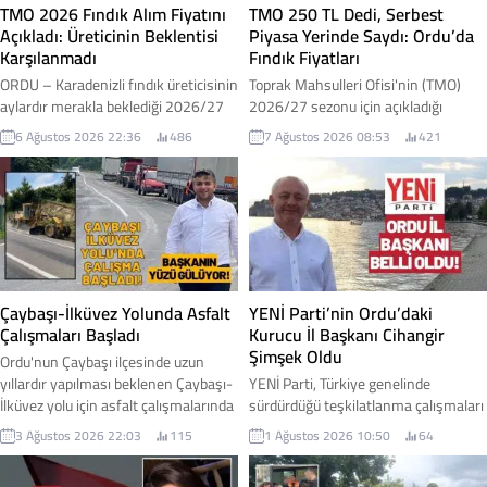
TMO 2026 Fındık Alım Fiyatını
TMO 250 TL Dedi, Serbest
Açıkladı: Üreticinin Beklentisi
Piyasa Yerinde Saydı: Ordu’da
Karşılanmadı
Fındık Fiyatları
ORDU – Karadenizli fındık üreticisinin
Toprak Mahsulleri Ofisi'nin (TMO)
aylardır merakla beklediği 2026/27
2026/27 sezonu için açıkladığı
sezonu kabuklu fındık alım fiyatları
kabuklu fındık alım fiyatlarının
6 Ağustos 2026 22:36
486
7 Ağustos 2026 08:53
421
Toprak Mahsulleri Ofisi (TMO)
ardından Ordu genelinde serbest
tarafından açıklandı. Açıklanan
piyasada beklenen hareketlilik
fiyatlar, iktidar milletvekilleri
yaşanmadı. Açıklanan fiyatlara
tarafından "müjde" olarak
rağmen piyasada işlem gören fındık
duyurulurken, üretici cephesinde ise
fiyatları düşük seviyelerde kalmayı
beklentilerin altında kaldığı yönünde
sürdürdü. İşte Ordu genelindeki
değerlendirmeler yapıldı. İşte fındık
serbest piyasa fındık fiyatı...
fiyatı...
Çaybaşı-İlküvez Yolunda Asfalt
YENİ Parti’nin Ordu’daki
Çalışmaları Başladı
Kurucu İl Başkanı Cihangir
Şimşek Oldu
Ordu'nun Çaybaşı ilçesinde uzun
yıllardır yapılması beklenen Çaybaşı-
YENİ Parti, Türkiye genelinde
İlküvez yolu için asfalt çalışmalarında
sürdürdüğü teşkilatlanma çalışmaları
ilk adım atıldı. Yüklenici firmanın iş
kapsamında Ordu'daki yapılanmasını
3 Ağustos 2026 22:03
115
1 Ağustos 2026 10:50
64
makineleriyle sahaya inmesiyle
başlattı. Parti Genel Merkezi
birlikte yol yapım çalışmalarına
tarafından alınan kararla, Ordu İl