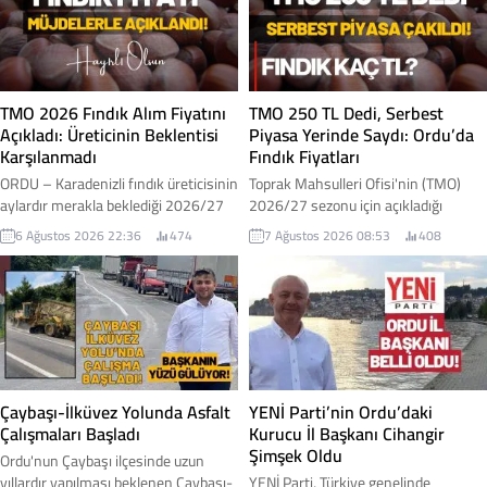
TMO 2026 Fındık Alım Fiyatını
TMO 250 TL Dedi, Serbest
Açıkladı: Üreticinin Beklentisi
Piyasa Yerinde Saydı: Ordu’da
Karşılanmadı
Fındık Fiyatları
ORDU – Karadenizli fındık üreticisinin
Toprak Mahsulleri Ofisi'nin (TMO)
aylardır merakla beklediği 2026/27
2026/27 sezonu için açıkladığı
sezonu kabuklu fındık alım fiyatları
kabuklu fındık alım fiyatlarının
6 Ağustos 2026 22:36
474
7 Ağustos 2026 08:53
408
Toprak Mahsulleri Ofisi (TMO)
ardından Ordu genelinde serbest
tarafından açıklandı. Açıklanan
piyasada beklenen hareketlilik
fiyatlar, iktidar milletvekilleri
yaşanmadı. Açıklanan fiyatlara
tarafından "müjde" olarak
rağmen piyasada işlem gören fındık
duyurulurken, üretici cephesinde ise
fiyatları düşük seviyelerde kalmayı
beklentilerin altında kaldığı yönünde
sürdürdü. İşte Ordu genelindeki
değerlendirmeler yapıldı. İşte fındık
serbest piyasa fındık fiyatı...
fiyatı...
Çaybaşı-İlküvez Yolunda Asfalt
YENİ Parti’nin Ordu’daki
Çalışmaları Başladı
Kurucu İl Başkanı Cihangir
Şimşek Oldu
Ordu'nun Çaybaşı ilçesinde uzun
yıllardır yapılması beklenen Çaybaşı-
YENİ Parti, Türkiye genelinde