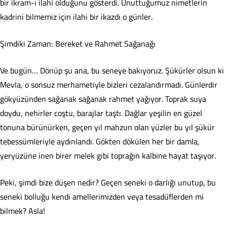
bir ikram-ı ilahi olduğunu gösterdi. Unuttuğumuz nimetlerin
kadrini bilmemiz için ilahi bir ikazdı o günler.
​Şimdiki Zaman: Bereket ve Rahmet Sağanağı
​Ve bugün… Dönüp şu ana, bu seneye bakıyoruz. Şükürler olsun ki
Mevla, o sonsuz merhametiyle bizleri cezalandırmadı. Günlerdir
gökyüzünden sağanak sağanak rahmet yağıyor. Toprak suya
doydu, nehirler coştu, barajlar taştı. Dağlar yeşilin en güzel
tonuna bürünürken, geçen yıl mahzun olan yüzler bu yıl şükür
tebessümleriyle aydınlandı. Gökten dökülen her bir damla,
yeryüzüne inen birer melek gibi toprağın kalbine hayat taşıyor.
​Peki, şimdi bize düşen nedir? Geçen seneki o darlığı unutup, bu
seneki bolluğu kendi amellerimizden veya tesadüflerden mi
bilmek? Asla!