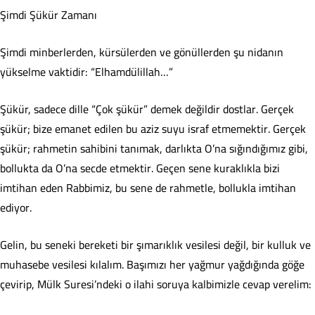
​Şimdi Şükür Zamanı
​Şimdi minberlerden, kürsülerden ve gönüllerden şu nidanın
yükselme vaktidir: “Elhamdülillah…”
​Şükür, sadece dille “Çok şükür” demek değildir dostlar. Gerçek
şükür; bize emanet edilen bu aziz suyu israf etmemektir. Gerçek
şükür; rahmetin sahibini tanımak, darlıkta O’na sığındığımız gibi,
bollukta da O’na secde etmektir. Geçen sene kuraklıkla bizi
imtihan eden Rabbimiz, bu sene de rahmetle, bollukla imtihan
ediyor.
​Gelin, bu seneki bereketi bir şımarıklık vesilesi değil, bir kulluk ve
muhasebe vesilesi kılalım. Başımızı her yağmur yağdığında göğe
çevirip, Mülk Suresi’ndeki o ilahi soruya kalbimizle cevap verelim: