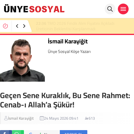
22:36
TMO 2026 Fındık Alım Fiyatını Açıkladı:
Üreticinin Beklentisi Karşılanmadı
İsmail Karayiğit
Ünye Sosyal Köşe Yazarı
Geçen Sene Kuraklık, Bu Sene Rahmet:
Cenab-ı Allah’a Şükür!
İsmail Karayiğit
24 Mayıs 2026 09:41
613