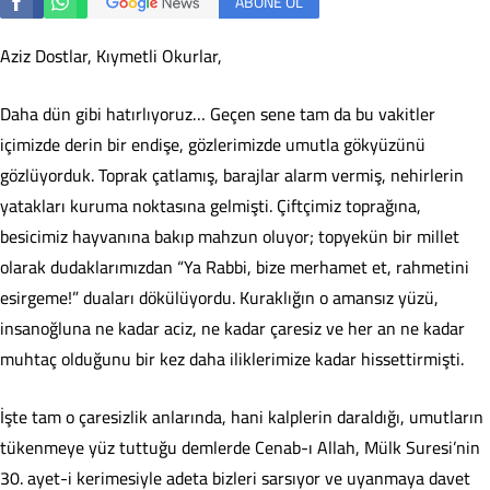
ABONE OL
​Aziz Dostlar, Kıymetli Okurlar,
​Daha dün gibi hatırlıyoruz… Geçen sene tam da bu vakitler
içimizde derin bir endişe, gözlerimizde umutla gökyüzünü
gözlüyorduk. Toprak çatlamış, barajlar alarm vermiş, nehirlerin
yatakları kuruma noktasına gelmişti. Çiftçimiz toprağına,
besicimiz hayvanına bakıp mahzun oluyor; topyekün bir millet
olarak dudaklarımızdan “Ya Rabbi, bize merhamet et, rahmetini
esirgeme!” duaları dökülüyordu. Kuraklığın o amansız yüzü,
insanoğluna ne kadar aciz, ne kadar çaresiz ve her an ne kadar
muhtaç olduğunu bir kez daha iliklerimize kadar hissettirmişti.
​İşte tam o çaresizlik anlarında, hani kalplerin daraldığı, umutların
tükenmeye yüz tuttuğu demlerde Cenab-ı Allah, Mülk Suresi’nin
30. ayet-i kerimesiyle adeta bizleri sarsıyor ve uyanmaya davet