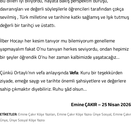
Bu dilleri iyi biliyordu, hayata bakış perspektifi duruşu,
davranışları ve değerli söyleşilerle öğrencileri tarafından çokça
sevilmiş , Türk milletine ve tarihine katkı sağlamış ve Işık tutmuş
değerli bir tarihçi ve üstattı.
İlber Hocayı her kesim tanıyor mu bilemiyorum genelleme
yapmayalım fakat O’nu tanıyan herkes seviyordu, ondan hepimiz
bir şeyler öğrendik O’nu her zaman kalbimizde yaşatacağız…
Çünkü Ortaylı’nın vefa anlayışında
Vefa
: Kuru bir teşekkürden
ziyade, emeğe saygı ve tarihte önemli şahsiyetlere ve değerlere
sahip çıkmaktır diyebiliriz. Ruhu şâd olsun…
Emine ÇAKIR – 25 Nisan 2026
ETİKETLER:
Emine Çakır Köşe Yazıları
,
Emine Çakır Köşe Yazısı Ünye Sosyal
,
Emine Çakır
Ünye
,
Ünye Sosyal Köşe Yazısı