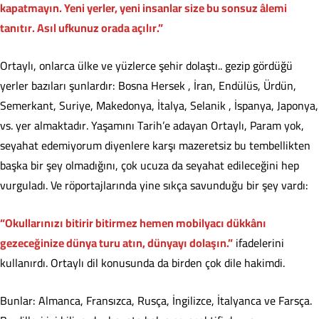
kapatmayın. Yeni yerler, yeni insanlar size bu sonsuz âlemi
tanıtır. Asıl ufkunuz orada açılır.”
Ortaylı, onlarca ülke ve yüzlerce şehir dolaştı.. gezip gördüğü
yerler bazıları şunlardır: Bosna Hersek , İran, Endülüs, Ürdün,
Semerkant, Suriye, Makedonya, İtalya, Selanik , İspanya, Japonya,
vs. yer almaktadır. Yaşamını Tarih’e adayan Ortaylı, Param yok,
seyahat edemiyorum diyenlere karşı mazeretsiz bu tembellikten
başka bir şey olmadığını, çok ucuza da seyahat edileceğini hep
vurguladı. Ve röportajlarında yine sıkça savunduğu bir şey vardı:
“Okullarınızı bitirir bitirmez hemen mobilyacı dükkânı
gezeceğinize dünya turu atın, dünyayı dolaşın.”
ifadelerini
kullanırdı. Ortaylı dil konusunda da birden çok dile hakimdi.
Bunlar: Almanca, Fransızca, Rusça, İngilizce, İtalyanca ve Farsça.