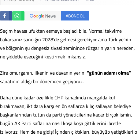
ABONE OL
Seçim havası ufuktan esmeye başladı bile. Normal takvime
bakarsanız sandığın 2028’de gelmesi gerekiyor ama Türkiye’nin
ve bölgenin şu dengesiz siyasi zemininde rüzgarın yarın nereden,
ne şiddetle eseceğini kestirmek imkansız.
Zira omurganın, ilkenin ve davanın yerini
“günün adamı olma”
sanatının aldığı bir dönemden geçiyoruz.
Daha düne kadar özellikle CHP kanadında mangalda kül
bırakmayan, iktidara karşı en ön saflarda kılıç sallayan belediye
başkanlarından tutun da parti yöneticilerine kadar birçok ismin,
bugün AK Parti saflarına nasıl koşa koşa gittiklerini ibretle
izliyoruz. Hem de ne gidiş! İçinden çıktıkları, büyüyüp yetiştikleri o