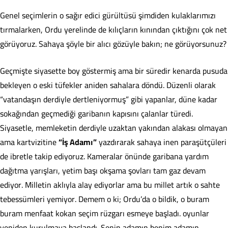
Genel seçimlerin o sağır edici gürültüsü şimdiden kulaklarımızı
tırmalarken, Ordu yerelinde de kılıçların kınından çıktığını çok net
görüyoruz. Sahaya şöyle bir alıcı gözüyle bakın; ne görüyorsunuz?
Geçmişte siyasette boy göstermiş ama bir süredir kenarda pusuda
bekleyen o eski tüfekler aniden sahalara döndü. Düzenli olarak
“vatandaşın derdiyle dertleniyormuş” gibi yapanlar, düne kadar
sokağından geçmediği garibanın kapısını çalanlar türedi.
Siyasetle, memleketin derdiyle uzaktan yakından alakası olmayan
ama kartvizitine
“İş Adamı”
yazdırarak sahaya inen paraşütçüleri
de ibretle takip ediyoruz. Kameralar önünde garibana yardım
dağıtma yarışları, yetim başı okşama şovları tam gaz devam
ediyor. Milletin aklıyla alay ediyorlar ama bu millet artık o sahte
tebessümleri yemiyor. Demem o ki; Ordu’da o bildik, o buram
buram menfaat kokan seçim rüzgarı esmeye başladı. oyunlar
yeniden kurulmaya başlandı. Senin adamın benim adamın