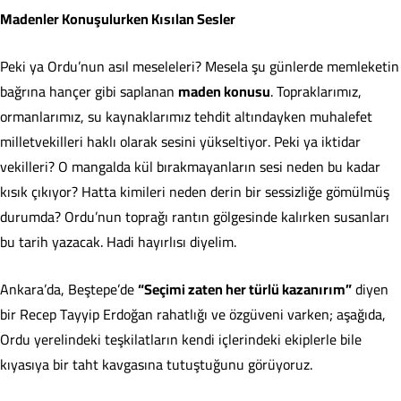
Madenler Konuşulurken Kısılan Sesler
Peki ya Ordu’nun asıl meseleleri? Mesela şu günlerde memleketin
bağrına hançer gibi saplanan
maden konusu
. Topraklarımız,
ormanlarımız, su kaynaklarımız tehdit altındayken muhalefet
milletvekilleri haklı olarak sesini yükseltiyor. Peki ya iktidar
vekilleri? O mangalda kül bırakmayanların sesi neden bu kadar
kısık çıkıyor? Hatta kimileri neden derin bir sessizliğe gömülmüş
durumda? Ordu’nun toprağı rantın gölgesinde kalırken susanları
bu tarih yazacak. Hadi hayırlısı diyelim.
Ankara’da, Beştepe’de
“Seçimi zaten her türlü kazanırım”
diyen
bir Recep Tayyip Erdoğan rahatlığı ve özgüveni varken; aşağıda,
Ordu yerelindeki teşkilatların kendi içlerindeki ekiplerle bile
kıyasıya bir taht kavgasına tutuştuğunu görüyoruz.