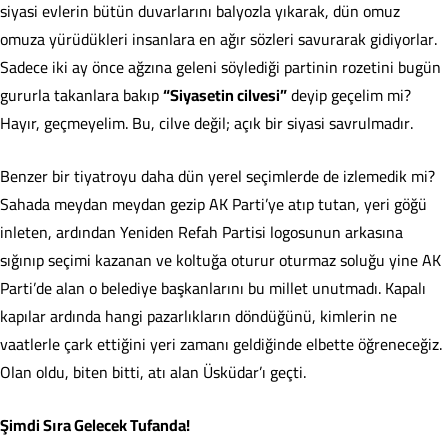
siyasi evlerin bütün duvarlarını balyozla yıkarak, dün omuz
omuza yürüdükleri insanlara en ağır sözleri savurarak gidiyorlar.
Sadece iki ay önce ağzına geleni söylediği partinin rozetini bugün
gururla takanlara bakıp
“Siyasetin cilvesi”
deyip geçelim mi?
Hayır, geçmeyelim. Bu, cilve değil; açık bir siyasi savrulmadır.
Benzer bir tiyatroyu daha dün yerel seçimlerde de izlemedik mi?
Sahada meydan meydan gezip AK Parti’ye atıp tutan, yeri göğü
inleten, ardından Yeniden Refah Partisi logosunun arkasına
sığınıp seçimi kazanan ve koltuğa oturur oturmaz soluğu yine AK
Parti’de alan o belediye başkanlarını bu millet unutmadı. Kapalı
kapılar ardında hangi pazarlıkların döndüğünü, kimlerin ne
vaatlerle çark ettiğini yeri zamanı geldiğinde elbette öğreneceğiz.
Olan oldu, biten bitti, atı alan Üsküdar’ı geçti.
Şimdi Sıra Gelecek Tufanda!