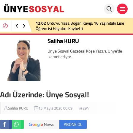
12:02
Ordu’yu Yasa Boğan Kayıp: 16 Yaşındaki Lise
Öğrencisi Hayatını Kaybetti
Saliha KURU
Ünye Sosyal Gazetesi Köşe Yazarı. Ünye'de
ikamet ediyor.
Adı Üzerinde: Ünye Sosyal!
Saliha KURU
13 Mayıs 2026 00:09
294
ABONE OL